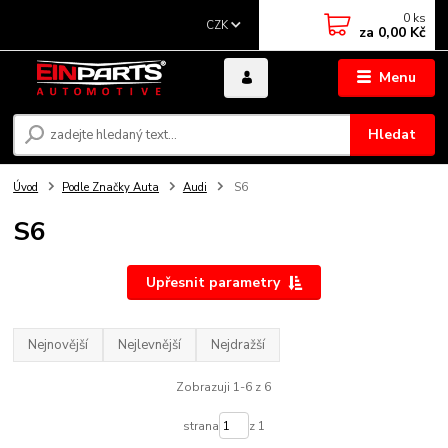
0
ks
CZK
za
0,00 Kč
Menu
Hledat
Úvod
Podle Značky Auta
Audi
S6
S6
Upřesnit parametry
Nejnovější
Nejlevnější
Nejdražší
Zobrazuji 1-6 z 6
strana
z 1