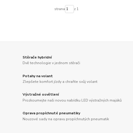
strana
z 1
Stěrače hybridní
Dvě technologie v jednom stěrači
Potahy na volant
Zlepšete komfort jízdy a chraňte svůj volant
Výstražné osvětlení
Prozkoumejte naši novou nabídku LED výstražných majáků
Oprava propíchnuté pneumatiky
Nouzové sady na opravu propíchnutých pneumatik