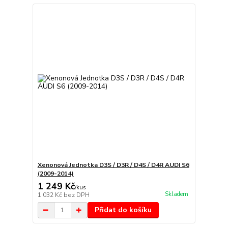
Xenonová Jednotka D3S / D3R / D4S / D4R AUDI S6
(2009-2014)
1 249 Kč
/
kus
Skladem
1 032 Kč
bez DPH
Přidat do košíku