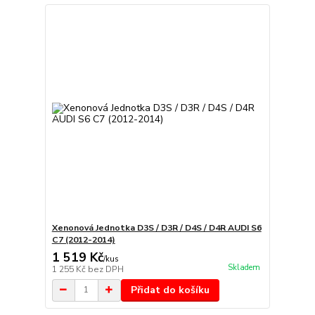
Xenonová Jednotka D3S / D3R / D4S / D4R AUDI S6
C7 (2012-2014)
1 519 Kč
/
kus
Skladem
1 255 Kč
bez DPH
Přidat do košíku