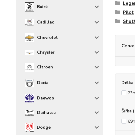
Lege
Buick
Pilot
Shut
Cadillac
Chevrolet
Cena:
Chrysler
Citroen
Délka 
Dacia
23
Daewoo
Šířka 
Daihatsu
69
Dodge