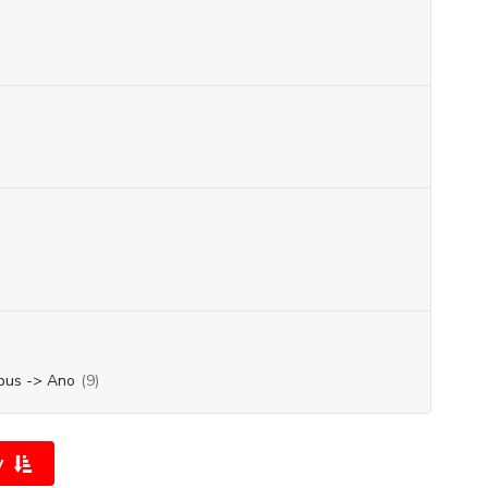
bus -> Ano
(9)
y