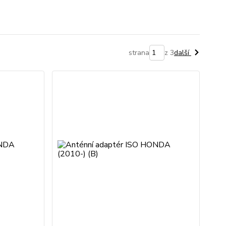
strana
z 3
další