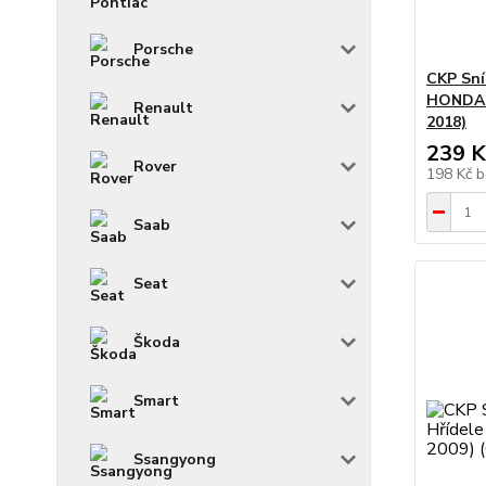
Porsche
CKP Sní
HONDA C
Renault
2018)
239 K
Rover
198 Kč
b
Saab
Seat
Škoda
Smart
Ssangyong