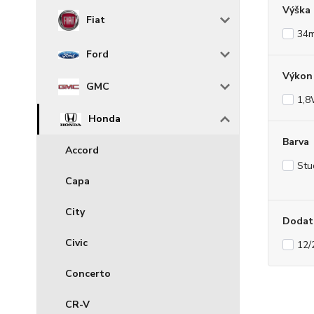
Výška
Fiat
34
Ford
Výkon 
GMC
1,
Honda
Barva
Accord
Stu
Capa
City
Dodat
Civic
12/
Concerto
CR-V