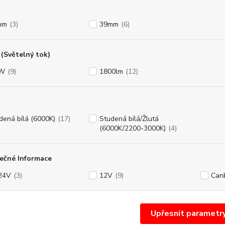
mm
(3)
39mm
(6)
(Světelný tok)
8W
(9)
1800lm
(12)
dená bílá (6000K)
(17)
Studená bílá/Žlutá
(6000K/2200-3000K)
(4)
ečné Informace
24V
(3)
12V
(9)
Can
Upřesnit parametr