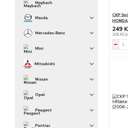
Maybach
CKP Sní
Mazda
HONDA C
249 K
Mercedes-Benz
206 Kč
b
Mini
Mitsubishi
Nissan
Opel
Peugeot
Pontiac