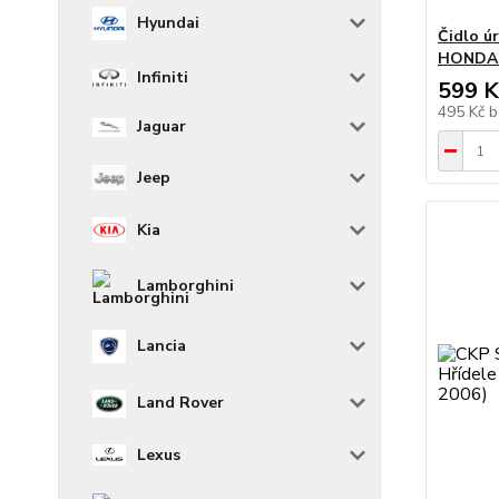
Hyundai
Čidlo ú
HONDA A
Infiniti
599 K
495 Kč
b
Jaguar
Jeep
Kia
Lamborghini
Lancia
Land Rover
Lexus