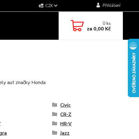
Přihlášení
CZK
0
ks
za
0,00 Kč
dely aut značky Honda
Civic
CR-Z
V
HR-V
gra
Jazz