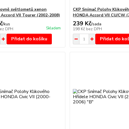
rovně světlometů xenon
CKP Snímač Polohy Klikovéh
ccord VII Tourer (2002-2008)
HONDA Accord VII CU/CW (
č
239 Kč
/
kus
/
sada
Skladem
ez DPH
198 Kč
bez DPH
Přidat do košíku
Přidat do ko