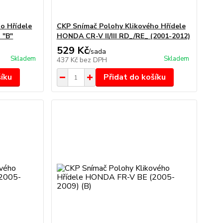
o Hřídele
CKP Snímač Polohy Klikového Hřídele
 "B"
HONDA CR-V II/III RD_/RE_ (2001-2012)
529 Kč
/
sada
Skladem
Skladem
437 Kč
bez DPH
šíku
Přidat do košíku