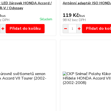
 LED žárovek HONDA Accord /
Anténní adaptér ISO HONDA
CR-V / Odyssey
119 Kč
/
kus
/
kus
Skladem
z DPH
98 Kč
bez DPH
Přidat do košíku
Přidat do ko