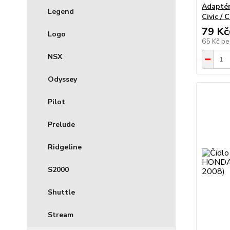
Adaptér
Legend
Civic / 
79 Kč
Logo
65 Kč
be
NSX
Odyssey
Pilot
Prelude
Ridgeline
S2000
Shuttle
Stream