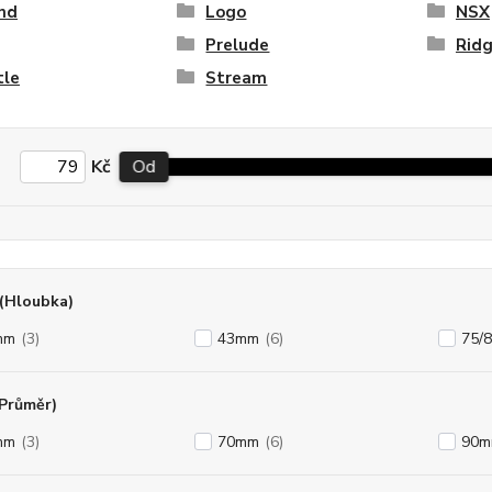
nd
Logo
NSX
Prelude
Ridg
tle
Stream
Kč
Od
(Hloubka)
mm
(3)
43mm
(6)
75/
(Průměr)
mm
(3)
70mm
(6)
90