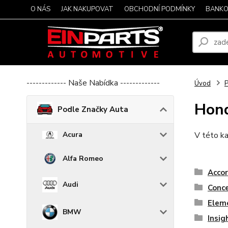
O NÁS
JAK NAKUPOVAT
OBCHODNÍ PODMÍNKY
BANKO
------------- Naše Nabídka -------------
Úvod
P
Hon
Podle Značky Auta
Acura
V této ka
Alfa Romeo
Acco
Audi
Conc
Elem
BMW
Insig