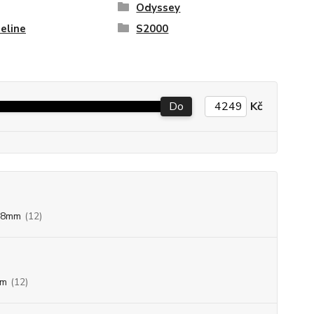
Odyssey
eline
S2000
Do
Kč
88mm
(12)
mm
(12)