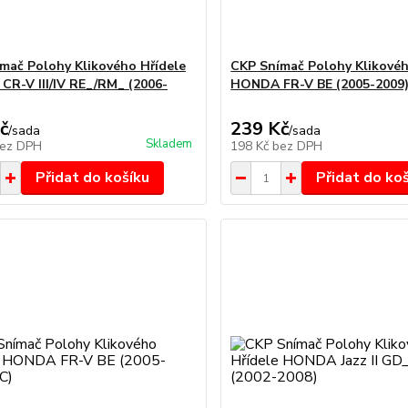
mač Polohy Klikového Hřídele
CKP Snímač Polohy Klikovéh
R-V III/IV RE_/RM_ (2006-
HONDA FR-V BE (2005-2009
č
239 Kč
/
sada
/
sada
Skladem
ez DPH
198 Kč
bez DPH
Přidat do košíku
Přidat do ko