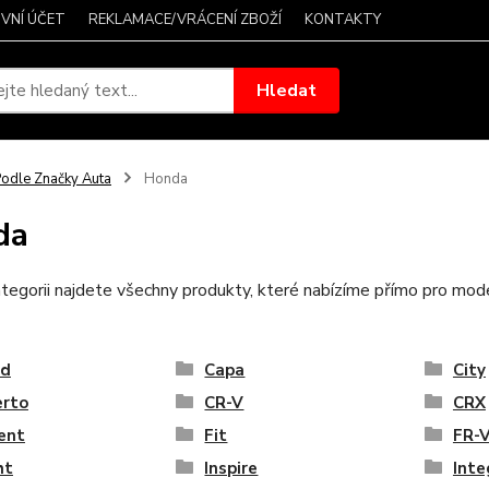
VNÍ ÚČET
REKLAMACE/VRÁCENÍ ZBOŽÍ
KONTAKTY
Hledat
odle Značky Auta
Honda
da
tegorii najdete všechny produkty, které nabízíme přímo pro mo
rd
Capa
City
erto
CR-V
CRX
ent
Fit
FR-
ht
Inspire
Inte