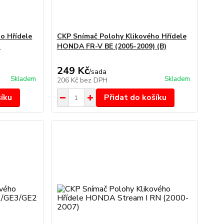
o Hřídele
CKP Snímač Polohy Klikového Hřídele
)
HONDA FR-V BE (2005-2009) (B)
249 Kč
/
sada
Skladem
Skladem
206 Kč
bez DPH
šíku
Přidat do košíku