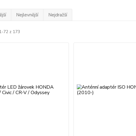
jší
Nejlevnější
Nejdražší
1-72 z 173