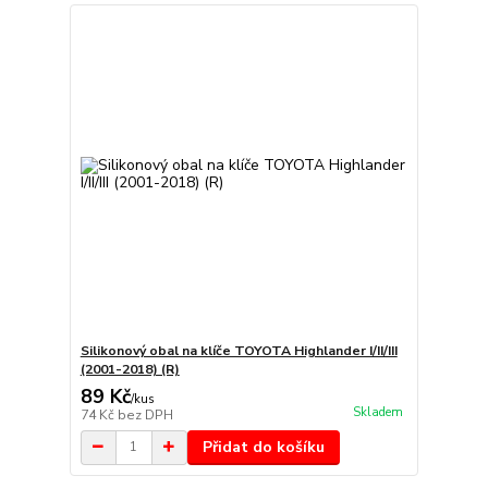
Silikonový obal na klíče TOYOTA Highlander I/II/III
(2001-2018) (R)
89 Kč
/
kus
Skladem
74 Kč
bez DPH
Přidat do košíku