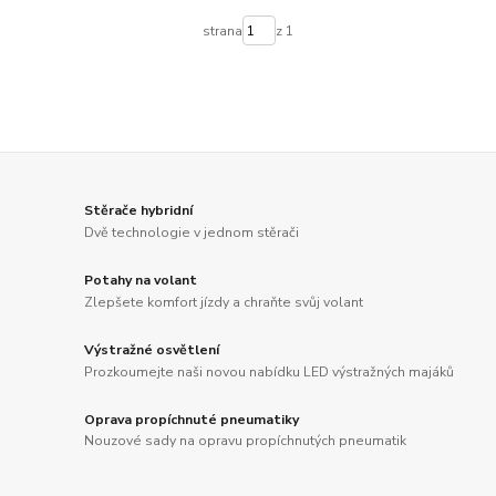
strana
z 1
Stěrače hybridní
Dvě technologie v jednom stěrači
Potahy na volant
Zlepšete komfort jízdy a chraňte svůj volant
Výstražné osvětlení
Prozkoumejte naši novou nabídku LED výstražných majáků
Oprava propíchnuté pneumatiky
Nouzové sady na opravu propíchnutých pneumatik