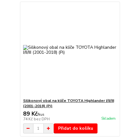
Silikonový obal na klíče TOYOTA Highlander I/II/III
(2001-2018) (Pi)
89 Kč
/
kus
Skladem
74 Kč
bez DPH
Přidat do košíku