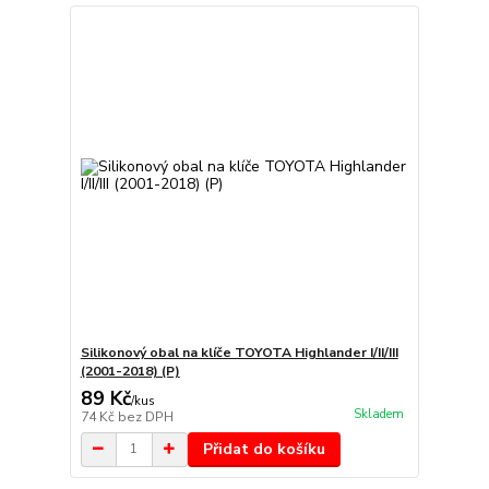
Silikonový obal na klíče TOYOTA Highlander I/II/III
(2001-2018) (P)
89 Kč
/
kus
Skladem
74 Kč
bez DPH
Přidat do košíku