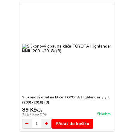
Silikonový obal na klíče TOYOTA Highlander I/II/III
(2001-2018) (B)
89 Kč
/
kus
Skladem
74 Kč
bez DPH
Přidat do košíku