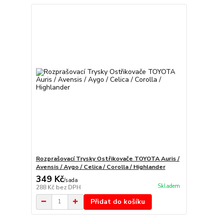
Rozprašovací Trysky Ostřikovače TOYOTA Auris /
Avensis / Aygo / Celica / Corolla / Highlander
349 Kč
/
sada
Skladem
288 Kč
bez DPH
Přidat do košíku