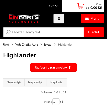
0
ks
CZK
za
0,00 Kč
Menu
Hledat
Úvod
Podle Značky Auta
Toyota
Highlander
Highlander
Upřesnit parametry
Nejnovější
Nejlevnější
Nejdražší
Zobrazuji 1-11 z 11
strana
z 1