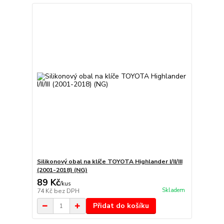
Silikonový obal na klíče TOYOTA Highlander I/II/III
(2001-2018) (NG)
89 Kč
/
kus
Skladem
74 Kč
bez DPH
Přidat do košíku