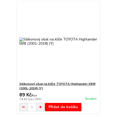
Silikonový obal na klíče TOYOTA Highlander I/II/III
(2001-2018) (Y)
89 Kč
/
kus
Skladem
74 Kč
bez DPH
Přidat do košíku