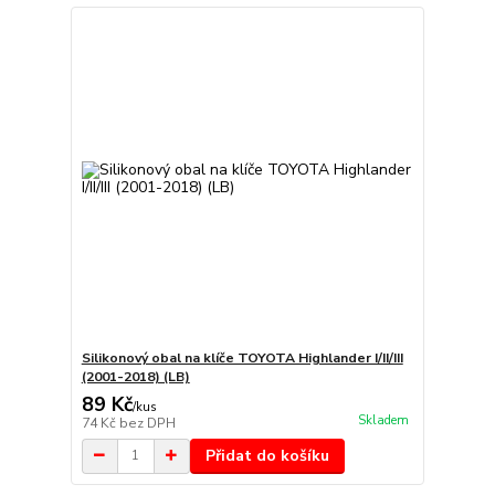
Silikonový obal na klíče TOYOTA Highlander I/II/III
(2001-2018) (LB)
89 Kč
/
kus
Skladem
74 Kč
bez DPH
Přidat do košíku