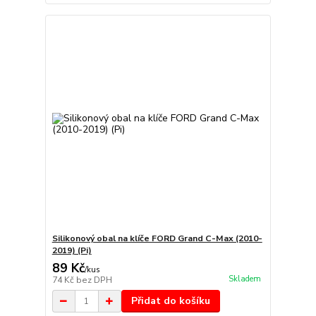
Silikonový obal na klíče FORD Grand C-Max (2010-
2019) (Pi)
89 Kč
/
kus
Skladem
74 Kč
bez DPH
Přidat do košíku