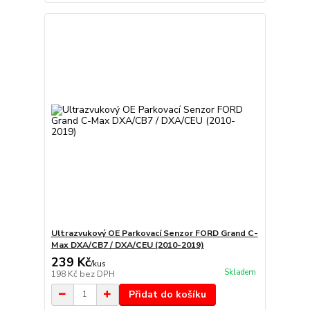
Ultrazvukový OE Parkovací Senzor FORD Grand C-
Max DXA/CB7 / DXA/CEU (2010-2019)
239 Kč
/
kus
Skladem
198 Kč
bez DPH
Přidat do košíku