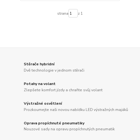
strana
z 1
Stěrače hybridní
Dvě technologie v jednom stěrači
Potahy na volant
Zlepšete komfort jízdy a chraňte svůj volant
Výstražné osvětlení
Prozkoumejte naši novou nabídku LED výstražných majáků
Oprava propíchnuté pneumatiky
Nouzové sady na opravu propíchnutých pneumatik