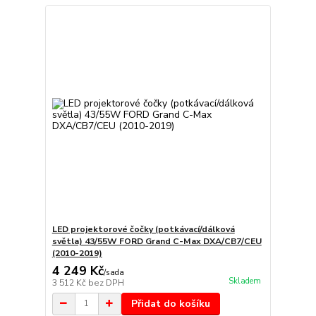
LED projektorové čočky (potkávací/dálková
světla) 43/55W FORD Grand C-Max DXA/CB7/CEU
(2010-2019)
4 249 Kč
/
sada
Skladem
3 512 Kč
bez DPH
Přidat do košíku