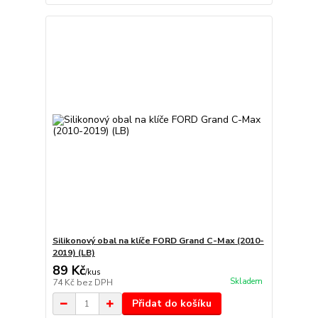
Silikonový obal na klíče FORD Grand C-Max (2010-
2019) (LB)
89 Kč
/
kus
Skladem
74 Kč
bez DPH
Přidat do košíku