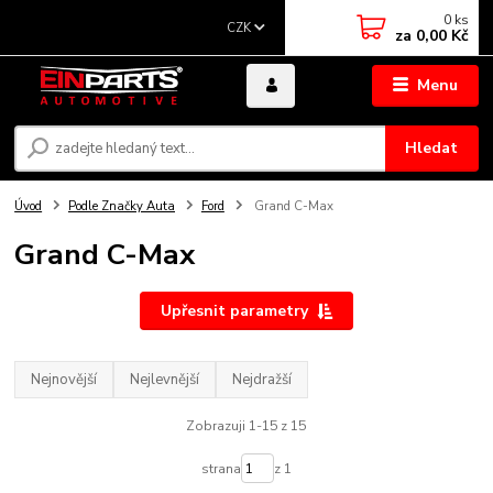
0
ks
CZK
za
0,00 Kč
Menu
Hledat
Úvod
Podle Značky Auta
Ford
Grand C-Max
Grand C-Max
Upřesnit parametry
Nejnovější
Nejlevnější
Nejdražší
Zobrazuji 1-15 z 15
strana
z 1