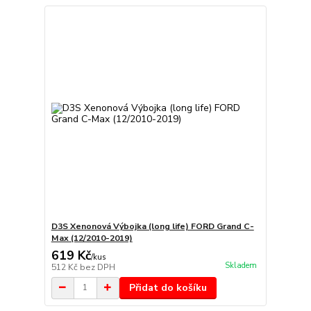
D3S Xenonová Výbojka (long life) FORD Grand C-
Max (12/2010-2019)
619 Kč
/
kus
Skladem
512 Kč
bez DPH
Přidat do košíku