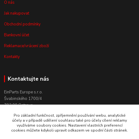
O nás
Jak nakupovat
Obchodní podmínky
Bankovní účet
Reklamace/vrácení zboží
Kontakty
Kontaktujte nás
EinParts Europe s.r.o.
Švabinského 1700/4
702 00 Ostrava
Pro základní funkčnost, zpříjemnění používání webu, analytické
+420 558 080 004
účely a v případě udělení souhlasu také pro účely cílení reklamy
(po. - pá. 9:00-13:00)
využíváme soubory cookies. Nastavení vlastních preferencí
cookies můžete kdykoli upravit odkazem ve spodní části stránek.
obchod@einparts.cz