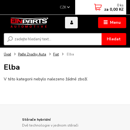
0
ks
CZK
za
0,00 Kč
Menu
Hledat
Úvod
Podle Značky Auta
Fiat
Elba
Elba
V této kategorii nebylo nalezeno žádné zboží.
Stěrače hybridní
Dvě technologie v jednom stěrači