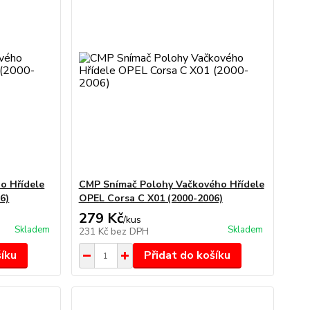
o Hřídele
CMP Snímač Polohy Vačkového Hřídele
6)
OPEL Corsa C X01 (2000-2006)
279 Kč
/
kus
Skladem
Skladem
231 Kč
bez DPH
šíku
Přidat do košíku