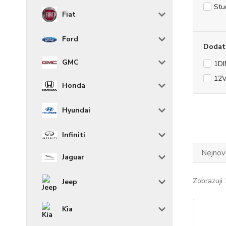
Stu
Fiat
Ford
Dodat
GMC
1DI
12
Honda
Hyundai
Infiniti
Nejnově
Jaguar
Zobrazuji 
Jeep
Kia