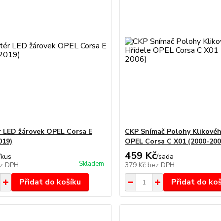
 LED žárovek OPEL Corsa E
CKP Snímač Polohy Klikovéh
019)
OPEL Corsa C X01 (2000-200
459 Kč
/
kus
/
sada
Skladem
z DPH
379 Kč
bez DPH
Přidat do košíku
Přidat do ko