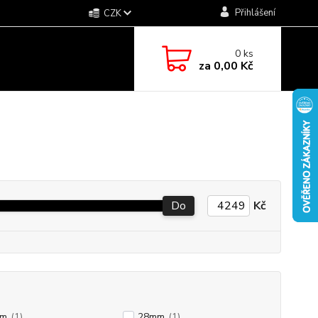
Přihlášení
CZK
0
ks
za
0,00 Kč
Do
Kč
mm
(1)
28mm
(1)