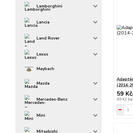
Lamborghini
Lancia
Land Rover
Lexus
Maybach
Adaptér
Mazda
(2014-2
59 Kč
49 Kč
be
Mercedes-Benz
Mini
Mitsubishi