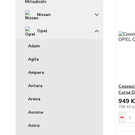
Nissan
Opel
Adam
Agila
Ampera
Antara
Couvací
Corsa D
Arena
949 K
784 Kč
b
Ascona
Astra