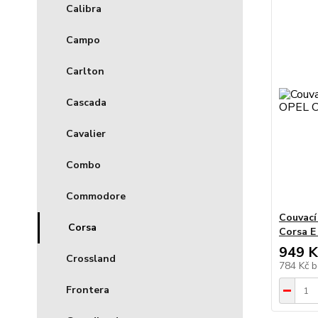
Calibra
Campo
Carlton
Cascada
Cavalier
Combo
Commodore
Couvací
Corsa
Corsa E
949 K
Crossland
784 Kč
b
Frontera