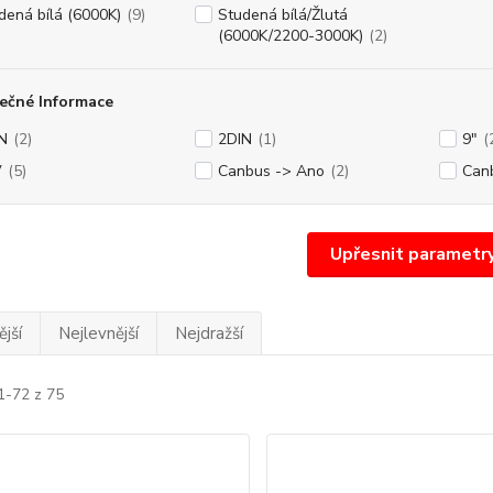
dená bílá (6000K)
(9)
Studená bílá/Žlutá
(6000K/2200-3000K)
(2)
ečné Informace
N
(2)
2DIN
(1)
9"
(
V
(5)
Canbus -> Ano
(2)
Can
Upřesnit parametr
jší
Nejlevnější
Nejdražší
1-72 z 75