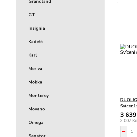
Grandland
GT
Insignia
Kadett
Karl
Meriva
Mokka
Monterey
DUOLIG
Svícení
Movano
3 639
3 007 K
Omega
Senator