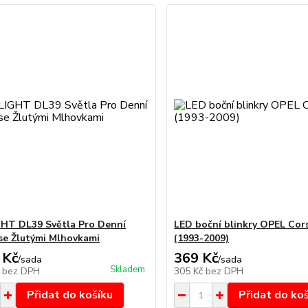
HT DL39 Světla Pro Denní
LED boční blinkry OPEL Cor
 se Žlutými Mlhovkami
(1993-2009)
 Kč
369 Kč
/
sada
/
sada
Skladem
č
bez DPH
305 Kč
bez DPH
Přidat do košíku
Přidat do ko