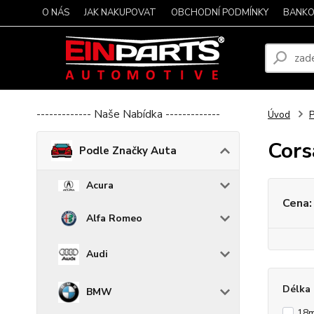
O NÁS
JAK NAKUPOVAT
OBCHODNÍ PODMÍNKY
BANKO
------------- Naše Nabídka -------------
Úvod
P
Cors
Podle Značky Auta
Acura
Cena:
Alfa Romeo
Audi
Délka 
BMW
18