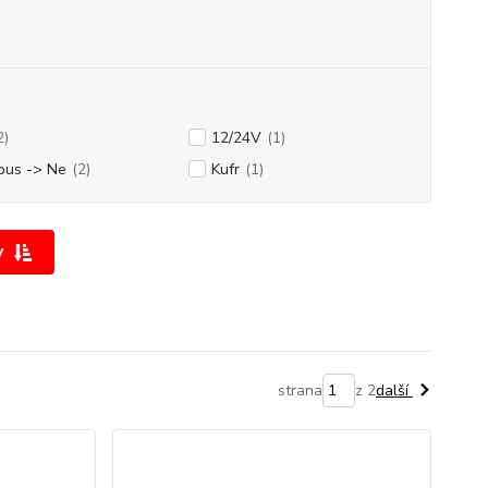
2)
12/24V
(1)
bus -> Ne
(2)
Kufr
(1)
y
strana
z 2
další