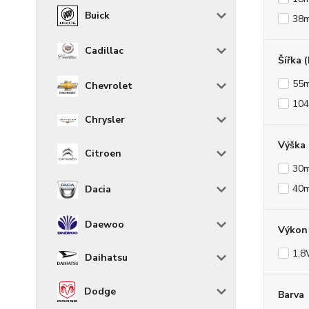
Buick
38
Cadillac
Šířka 
55
Chevrolet
10
Chrysler
Výška
Citroen
30
40
Dacia
Daewoo
Výkon 
1,
Daihatsu
Dodge
Barva