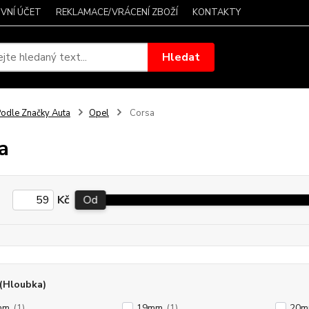
VNÍ ÚČET
REKLAMACE/VRÁCENÍ ZBOŽÍ
KONTAKTY
Hledat
odle Značky Auta
Opel
Corsa
a
Kč
Od
(Hloubka)
mm
(1)
19mm
(1)
20