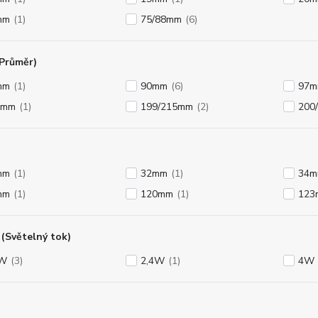
mm
(1)
75/88mm
(6)
(Průměr)
mm
(1)
90mm
(6)
97
4mm
(1)
199/215mm
(2)
200
mm
(1)
32mm
(1)
34
mm
(1)
120mm
(1)
123
(Světelný tok)
8W
(3)
2,4W
(1)
4W