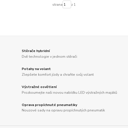
strana
z 1
Stěrače hybridní
Dvě technologie v jednom stěrači
Potahy na volant
Zlepšete komfort jízdy a chraňte svůj volant
Výstražné osvětlení
Prozkoumejte naši novou nabídku LED výstražných majáků
Oprava propíchnuté pneumatiky
Nouzové sady na opravu propíchnutých pneumatik