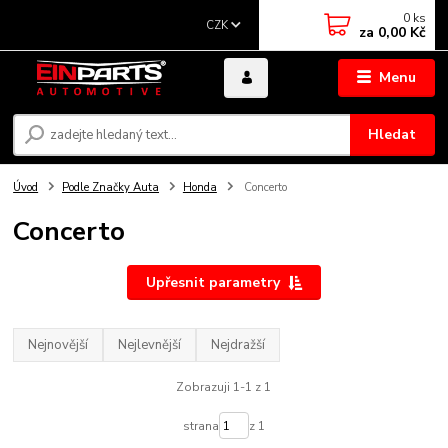
0
ks
CZK
za
0,00 Kč
Menu
Hledat
Úvod
Podle Značky Auta
Honda
Concerto
Concerto
Upřesnit parametry
Nejnovější
Nejlevnější
Nejdražší
Zobrazuji 1-1 z 1
strana
z 1