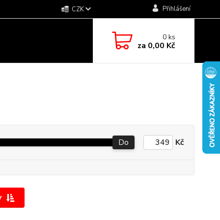
Přihlášení
CZK
0
ks
za
0,00 Kč
Do
Kč
y