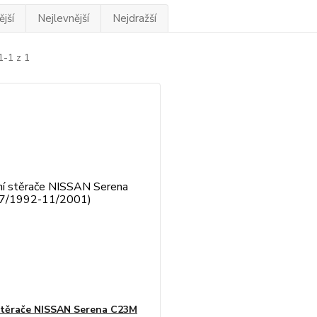
jší
Nejlevnější
Nejdražší
1-1 z 1
stěrače NISSAN Serena C23M