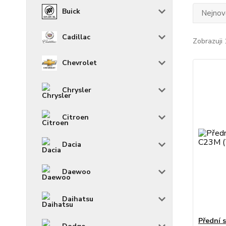
Buick
Nejnově
Cadillac
Zobrazuji 
Chevrolet
Chrysler
Citroen
Dacia
Daewoo
Daihatsu
Přední 