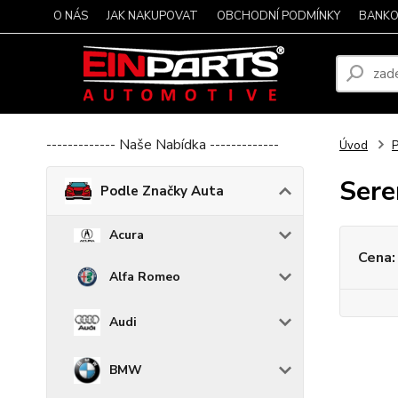
O NÁS
JAK NAKUPOVAT
OBCHODNÍ PODMÍNKY
BANKO
------------- Naše Nabídka -------------
Úvod
P
Sere
Podle Značky Auta
Acura
Cena:
Alfa Romeo
Audi
BMW