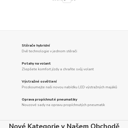
Stěrače hybridní
Dvě technologie v jednom stěrači
Potahy na volant
Zlepšete komfort jízdy a chraňte svůj volant
Výstražné osvětlení
Prozkoumejte naši novou nabídku LED výstražných majáků
Oprava propíchnuté pneumatiky
Nouzové sady na opravu propíchnutých pneumatik
Nové Kategorie v Našem Obchodě