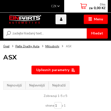
0
ks
CZK
za
0,00 Kč
Menu
Hledat
Úvod
Podle Značky Auta
Mitsubishi
ASX
ASX
Upřesnit parametry
Nejnovější
Nejlevnější
Nejdražší
Zobrazuji 1-5 z 5
strana
z 1