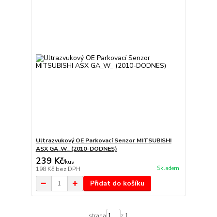
Ultrazvukový OE Parkovací Senzor MITSUBISHI
ASX GA_W_ (2010-DODNES)
239 Kč
/
kus
Skladem
198 Kč
bez DPH
Přidat do košíku
strana
z 1