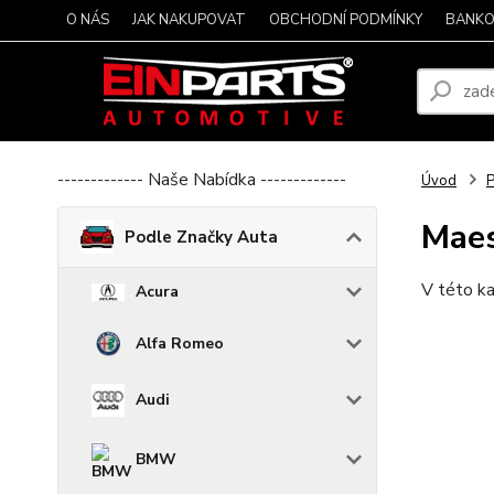
O NÁS
JAK NAKUPOVAT
OBCHODNÍ PODMÍNKY
BANKO
------------- Naše Nabídka -------------
Úvod
P
Maes
Podle Značky Auta
V této ka
Acura
Alfa Romeo
Audi
BMW