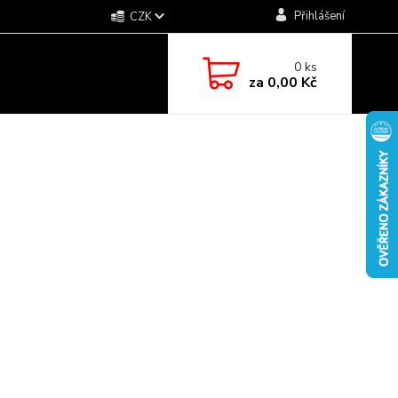
Přihlášení
CZK
0
ks
za
0,00 Kč