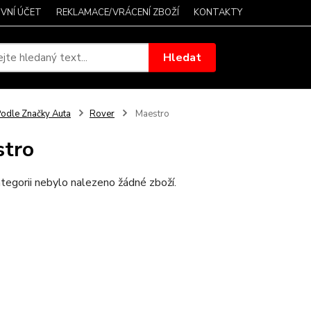
VNÍ ÚČET
REKLAMACE/VRÁCENÍ ZBOŽÍ
KONTAKTY
Hledat
odle Značky Auta
Rover
Maestro
tro
tegorii nebylo nalezeno žádné zboží.