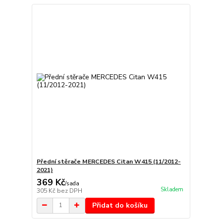
Přední stěrače MERCEDES Citan W415 (11/2012-
2021)
369 Kč
/
sada
Skladem
305 Kč
bez DPH
Přidat do košíku