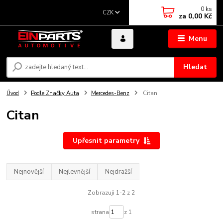
0
ks
CZK
za
0,00 Kč
Menu
Hledat
Úvod
Podle Značky Auta
Mercedes-Benz
Citan
Citan
Upřesnit parametry
Nejnovější
Nejlevnější
Nejdražší
Zobrazuji 1-2 z 2
strana
z 1