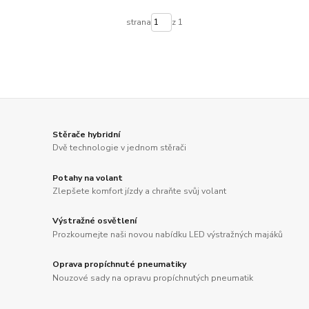
strana
z 1
Stěrače hybridní
Dvě technologie v jednom stěrači
Potahy na volant
Zlepšete komfort jízdy a chraňte svůj volant
Výstražné osvětlení
Prozkoumejte naši novou nabídku LED výstražných majáků
Oprava propíchnuté pneumatiky
Nouzové sady na opravu propíchnutých pneumatik