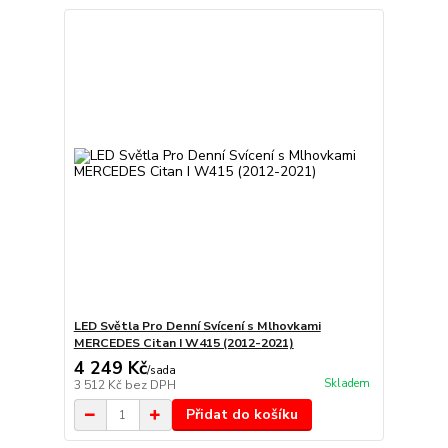
LED Světla Pro Denní Svícení s Mlhovkami
MERCEDES Citan I W415 (2012-2021)
4 249 Kč
/
sada
Skladem
3 512 Kč
bez DPH
Přidat do košíku