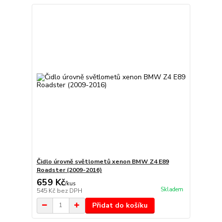
Čidlo úrovně světlometů xenon BMW Z4 E89
Roadster (2009-2016)
659 Kč
/
kus
Skladem
545 Kč
bez DPH
Přidat do košíku