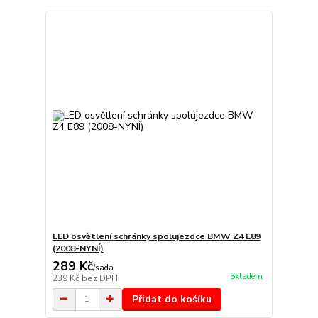
LED osvětlení schránky spolujezdce BMW Z4 E89
(2008-NYNÍ)
289 Kč
/
sada
Skladem
239 Kč
bez DPH
Přidat do košíku