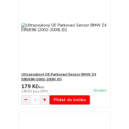
Ultrazvukový OE Parkovací Senzor BMW Z4
E85/E86 (2002-2009) (D)
179 Kč
/
kus
Skladem
148 Kč
bez DPH
Přidat do košíku