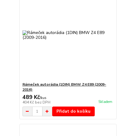
Rámeček autorádia (1DIN) BMW Z4 E89 (2009-
2016)
489 Kč
/
kus
Skladem
404 Kč
bez DPH
Přidat do košíku