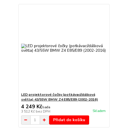
LED projektorové čočky (potkávací/dálková
světla) 43/55W BMW Z4 E85/E89 (2002-2016)
4 249 Kč
/
sada
Skladem
3 512 Kč
bez DPH
Přidat do košíku