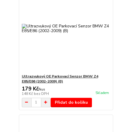
Ultrazvukový OE Parkovací Senzor BMW Z4
E85/E86 (2002-2009) (B)
179 Kč
/
kus
Skladem
148 Kč
bez DPH
Přidat do košíku