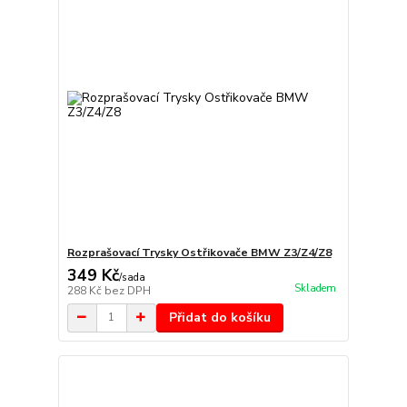
Rozprašovací Trysky Ostřikovače BMW Z3/Z4/Z8
349 Kč
/
sada
Skladem
288 Kč
bez DPH
Přidat do košíku