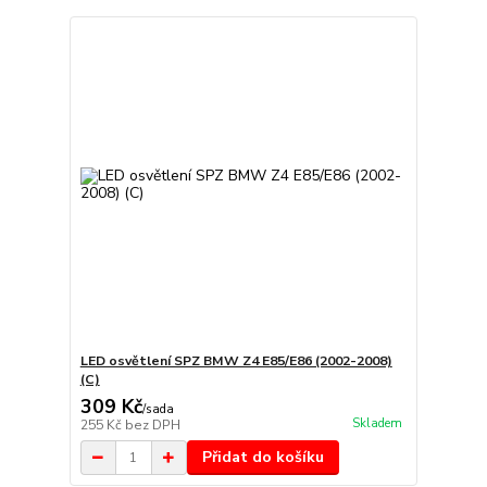
LED osvětlení SPZ BMW Z4 E85/E86 (2002-2008)
(C)
309 Kč
/
sada
Skladem
255 Kč
bez DPH
Přidat do košíku