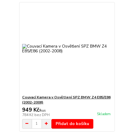
Couvací Kamera v Osvětlení SPZ BMW Z4 E85/E86
(2002-2008)
949 Kč
/
kus
Skladem
784 Kč
bez DPH
Přidat do košíku