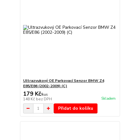
Ultrazvukový OE Parkovací Senzor BMW Z4
E85/E86 (2002-2009) (C)
179 Kč
/
kus
Skladem
148 Kč
bez DPH
Přidat do košíku