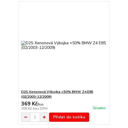
D2S Xenonová Výbojka +50% BMW Z4 E85
(02/2003-12/2009)
369 Kč
/
kus
Skladem
305 Kč
bez DPH
Přidat do košíku