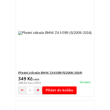
Přední stěrače BMW Z4 II E89 (5/2009-2016)
349 Kč
/
sada
Skladem
288 Kč
bez DPH
Přidat do košíku