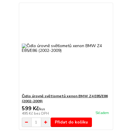
Čidlo úrovně světlometů xenon BMW Z4 E85/E86
(2002-2009)
599 Kč
/
kus
Skladem
495 Kč
bez DPH
Přidat do košíku