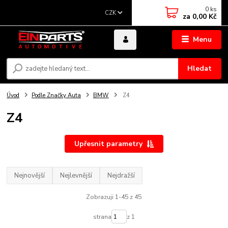
0
ks
CZK
za
0,00 Kč
Menu
Hledat
Úvod
Podle Značky Auta
BMW
Z4
Z4
Upřesnit parametry
Nejnovější
Nejlevnější
Nejdražší
Zobrazuji 1-45 z 45
strana
z 1