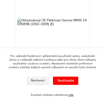
Pro základní funkčnost, zpříjemnění používání webu, analytické
účely a v případě udělení souhlasu také pro účely cílení reklamy
Ultrazvukový OE Parkovací Senzor BMW Z4
využíváme soubory cookies. Nastavení vlastních preferencí
E85/E86 (2002-2009) (E)
cookies můžete kdykoli upravit odkazem ve spodní části stránek.
179 Kč
/
kus
Skladem
148 Kč
bez DPH
Souhlasím
Nastavení
Přidat do košíku
Souhlas můžete odmítnout
zde
.