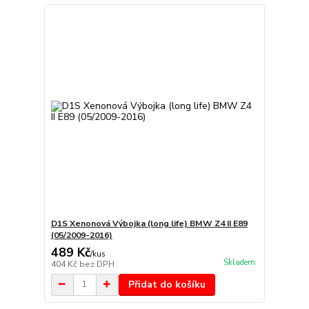
D1S Xenonová Výbojka (long life) BMW Z4 II E89
(05/2009-2016)
489 Kč
/
kus
Skladem
404 Kč
bez DPH
Přidat do košíku