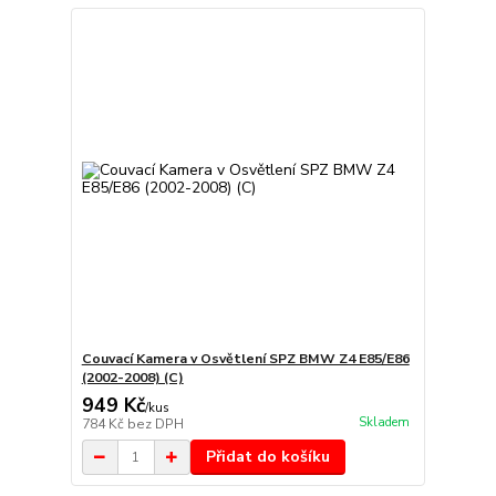
Couvací Kamera v Osvětlení SPZ BMW Z4 E85/E86
(2002-2008) (C)
949 Kč
/
kus
Skladem
784 Kč
bez DPH
Přidat do košíku