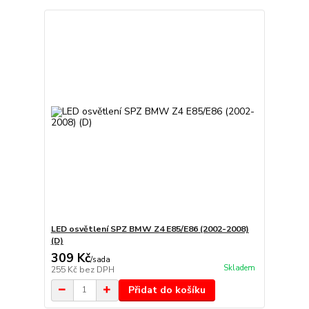
LED osvětlení SPZ BMW Z4 E85/E86 (2002-2008)
(D)
309 Kč
/
sada
Skladem
255 Kč
bez DPH
Přidat do košíku