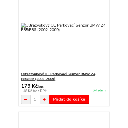
Ultrazvukový OE Parkovací Senzor BMW Z4
E85/E86 (2002-2009)
179 Kč
/
kus
Skladem
148 Kč
bez DPH
Přidat do košíku