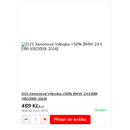
D1S Xenonová Výbojka +50% BMW Z4 II E89
(05/2009-2016)
489 Kč
/
kus
Skladem
404 Kč
bez DPH
Přidat do košíku