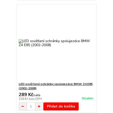
LED osvětlení schránky spolujezdce BMW Z4 E85
(2002-2008)
289 Kč
/
sada
Skladem
239 Kč
bez DPH
Přidat do košíku