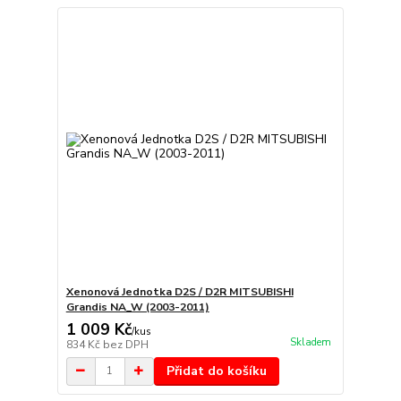
Xenonová Jednotka D2S / D2R MITSUBISHI
Grandis NA_W (2003-2011)
1 009 Kč
/
kus
Skladem
834 Kč
bez DPH
Přidat do košíku