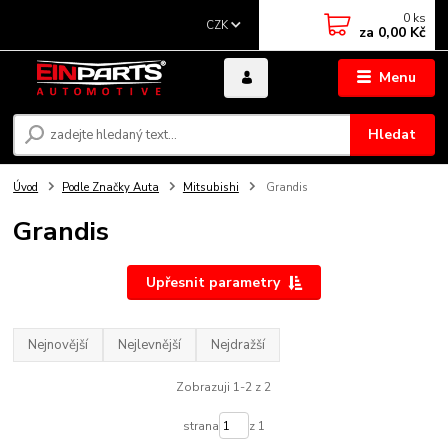
0
ks
CZK
za
0,00 Kč
Menu
Hledat
Úvod
Podle Značky Auta
Mitsubishi
Grandis
Grandis
Upřesnit parametry
Nejnovější
Nejlevnější
Nejdražší
Zobrazuji 1-2 z 2
strana
z 1