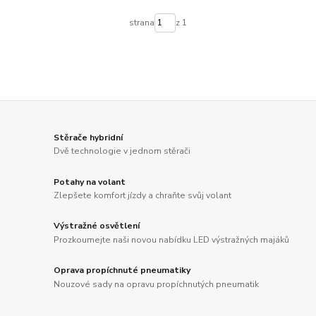
strana
z 1
Stěrače hybridní
Dvě technologie v jednom stěrači
Potahy na volant
Zlepšete komfort jízdy a chraňte svůj volant
Výstražné osvětlení
Prozkoumejte naši novou nabídku LED výstražných majáků
Oprava propíchnuté pneumatiky
Nouzové sady na opravu propíchnutých pneumatik