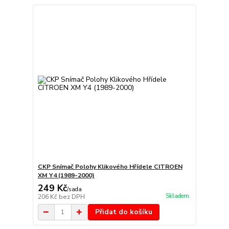
CKP Snímač Polohy Klikového Hřídele CITROEN
XM Y4 (1989-2000)
249 Kč
/
sada
Skladem
206 Kč
bez DPH
Přidat do košíku