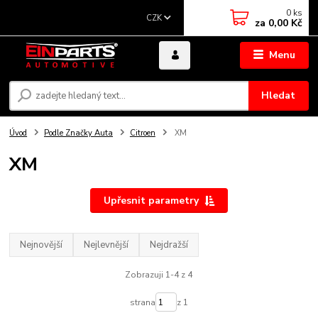
0
ks
CZK
za
0,00 Kč
Menu
Hledat
Úvod
Podle Značky Auta
Citroen
XM
XM
Upřesnit parametry
Nejnovější
Nejlevnější
Nejdražší
Zobrazuji 1-4 z 4
strana
z 1