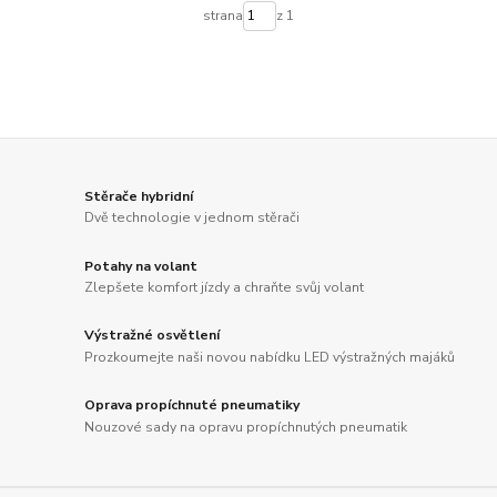
strana
z 1
Stěrače hybridní
Dvě technologie v jednom stěrači
Potahy na volant
Zlepšete komfort jízdy a chraňte svůj volant
Výstražné osvětlení
Prozkoumejte naši novou nabídku LED výstražných majáků
Oprava propíchnuté pneumatiky
Nouzové sady na opravu propíchnutých pneumatik