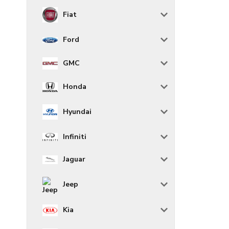
Fiat
Ford
GMC
Honda
Hyundai
Infiniti
Jaguar
Jeep
Kia