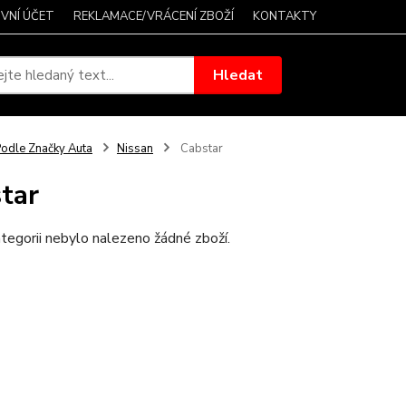
VNÍ ÚČET
REKLAMACE/VRÁCENÍ ZBOŽÍ
KONTAKTY
Hledat
odle Značky Auta
Nissan
Cabstar
tar
tegorii nebylo nalezeno žádné zboží.