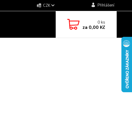
Přihlášení
CZK
0
ks
za
0,00 Kč