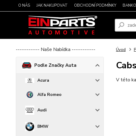
O NÁS
JAK NAKUPOVAT
OBCHODNÍ PODMÍNKY
BANKO
------------- Naše Nabídka -------------
Úvod
P
Cabs
Podle Značky Auta
V této ka
Acura
Alfa Romeo
Audi
BMW