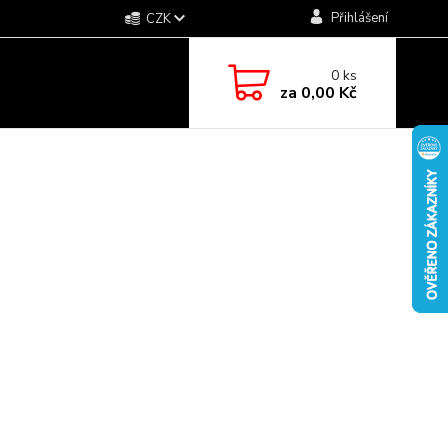
Přihlášení
CZK
0
ks
za
0,00 Kč