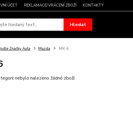
VNÍ ÚČET
REKLAMACE/VRÁCENÍ ZBOŽÍ
KONTAKTY
Hledat
odle Značky Auta
Mazda
MX-6
6
tegorii nebylo nalezeno žádné zboží.