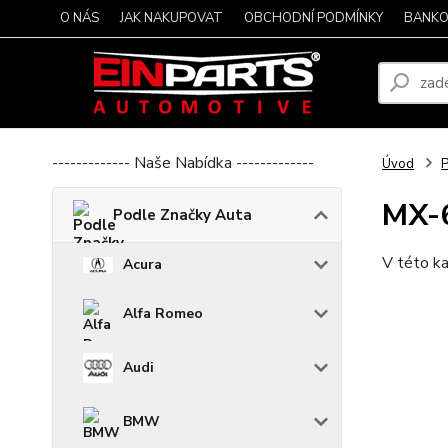
O NÁS
JAK NAKUPOVAT
OBCHODNÍ PODMÍNKY
BANKO
------------- Naše Nabídka -------------
Úvod
P
MX-
Podle Značky Auta
V této ka
Acura
Alfa Romeo
Audi
BMW