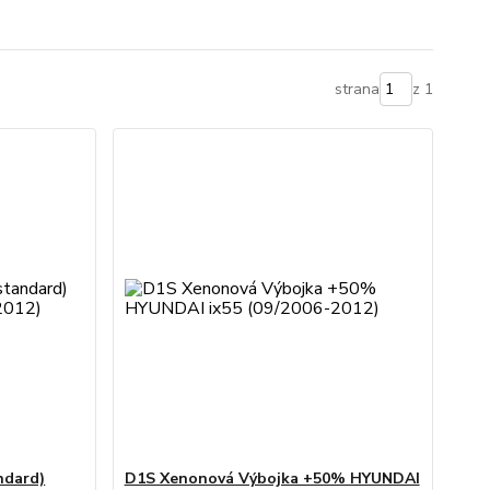
strana
z 1
ndard)
D1S Xenonová Výbojka +50% HYUNDAI