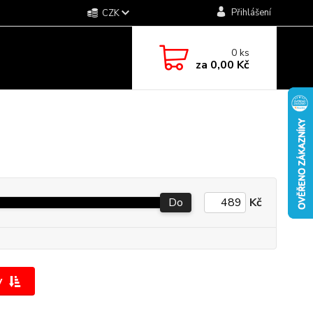
Přihlášení
CZK
0
ks
za
0,00 Kč
Do
Kč
y