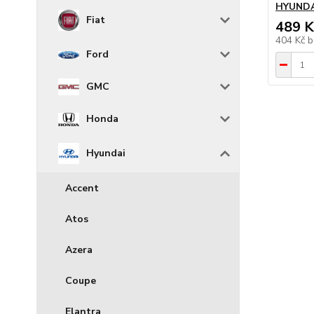
HYUNDAI
Fiat
489 K
404 Kč
b
Ford
GMC
Honda
Hyundai
Accent
Atos
Azera
Coupe
Elantra