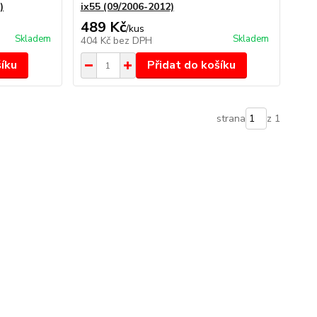
)
ix55 (09/2006-2012)
489 Kč
/
kus
Skladem
Skladem
404 Kč
bez DPH
šíku
Přidat do košíku
strana
z 1