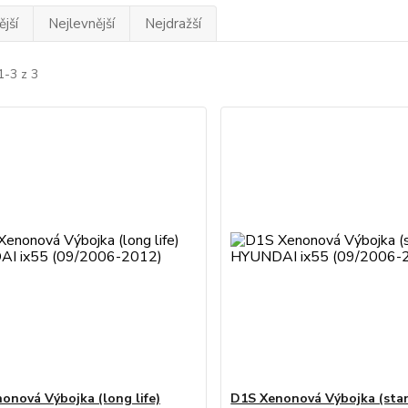
jší
Nejlevnější
Nejdražší
1-3 z 3
onová Výbojka (long life)
D1S Xenonová Výbojka (sta