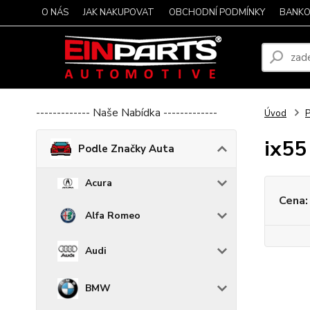
O NÁS
JAK NAKUPOVAT
OBCHODNÍ PODMÍNKY
BANKO
------------- Naše Nabídka -------------
Úvod
P
ix55
Podle Značky Auta
Acura
Cena:
Alfa Romeo
Audi
BMW