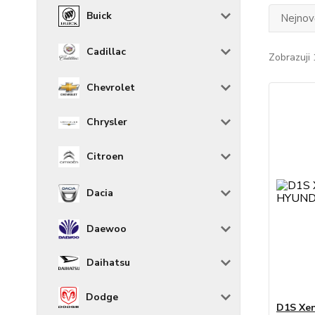
Buick
Nejnově
Cadillac
Zobrazuji 
Chevrolet
Chrysler
Citroen
Dacia
Daewoo
Daihatsu
Dodge
D1S Xen