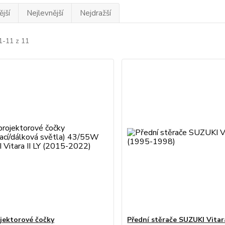
jší
Nejlevnější
Nejdražší
1-11 z 11
jektorové čočky
Přední stěrače SUZUKI Vitar