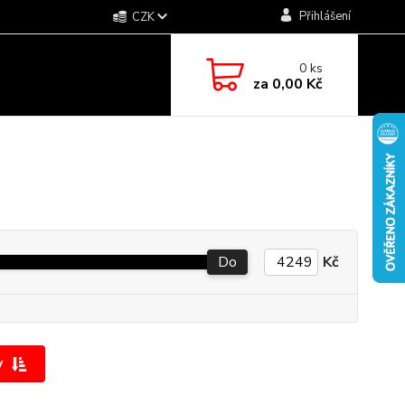
Přihlášení
CZK
0
ks
za
0,00 Kč
Do
Kč
y