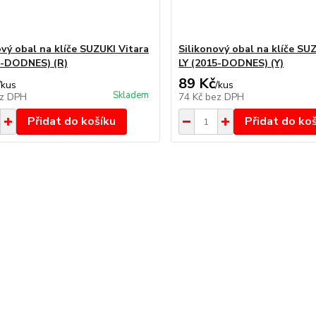
ový obal na klíče SUZUKI Vitara
Silikonový obal na klíče SU
5-DODNES) (R)
LY (2015-DODNES) (Y)
89 Kč
/
kus
/
kus
Skladem
z DPH
74 Kč
bez DPH
Přidat do košíku
Přidat do ko