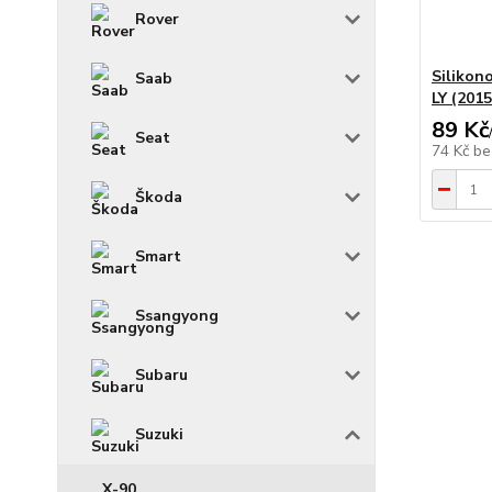
Rover
Silikon
Saab
LY (201
89 Kč
Seat
74 Kč
be
Škoda
Smart
Ssangyong
Subaru
Suzuki
X-90