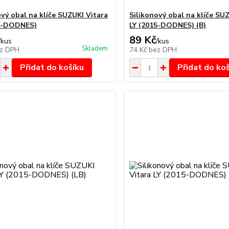
ový obal na klíče SUZUKI Vitara
Silikonový obal na klíče SU
15-DODNES)
LY (2015-DODNES) (B)
89 Kč
/
kus
/
kus
Skladem
z DPH
74 Kč
bez DPH
Přidat do košíku
Přidat do ko