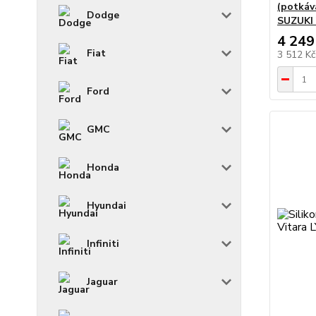
(potkáv
Dodge
SUZUKI V
4 249
Fiat
3 512 K
Ford
GMC
Honda
Hyundai
Infiniti
Jaguar