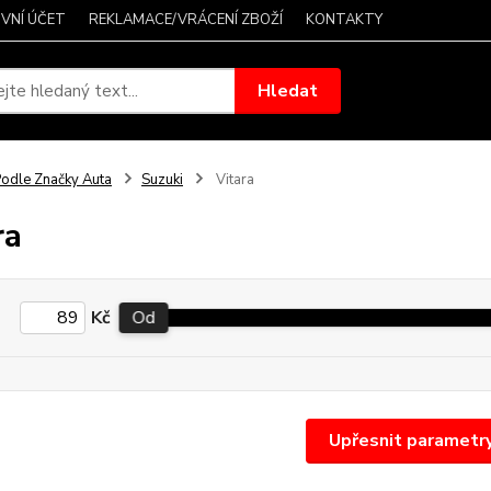
VNÍ ÚČET
REKLAMACE/VRÁCENÍ ZBOŽÍ
KONTAKTY
Hledat
odle Značky Auta
Suzuki
Vitara
ra
Kč
Od
Upřesnit parametr