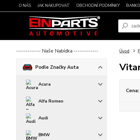
O NÁS
JAK NAKUPOVAT
OBCHODNÍ PODMÍNKY
BANKO
------------- Naše Nabídka -------------
Úvod
P
Vita
Podle Značky Auta
Acura
Cena:
Alfa Romeo
Audi
BMW