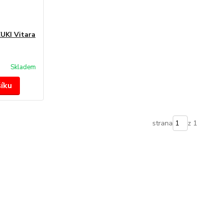
ZUKI Vitara
Skladem
šíku
strana
z 1