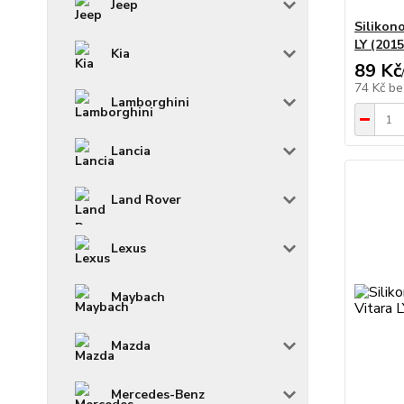
Jeep
Silikon
LY (20
Kia
89 Kč
74 Kč
be
Lamborghini
Lancia
Land Rover
Lexus
Maybach
Mazda
Mercedes-Benz