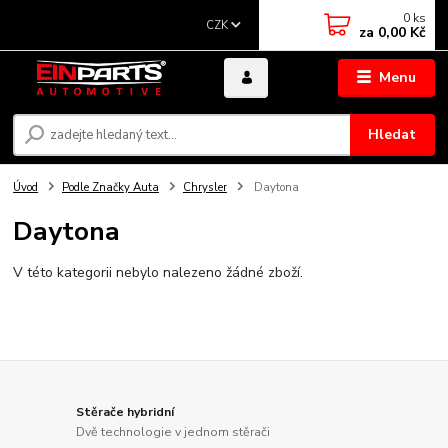
0
ks
CZK
za
0,00 Kč
Menu
Hledat
Úvod
Podle Značky Auta
Chrysler
Daytona
Daytona
V této kategorii nebylo nalezeno žádné zboží.
Stěrače hybridní
Dvě technologie v jednom stěrači