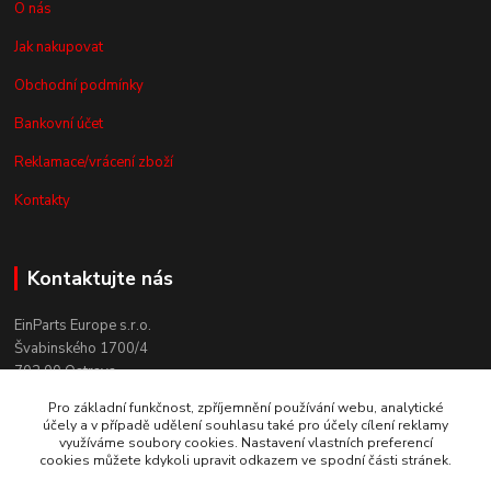
O nás
Jak nakupovat
Obchodní podmínky
Bankovní účet
Reklamace/vrácení zboží
Kontakty
Kontaktujte nás
EinParts Europe s.r.o.
Švabinského 1700/4
702 00 Ostrava
Pro základní funkčnost, zpříjemnění používání webu, analytické
+420 558 080 004
účely a v případě udělení souhlasu také pro účely cílení reklamy
(po. - pá. 9:00-13:00)
využíváme soubory cookies. Nastavení vlastních preferencí
cookies můžete kdykoli upravit odkazem ve spodní části stránek.
obchod@einparts.cz