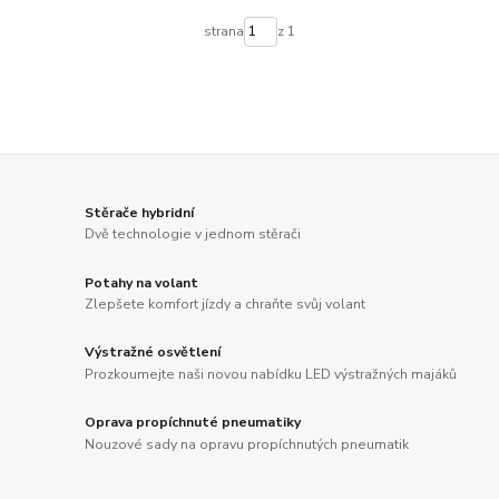
strana
z 1
Stěrače hybridní
Dvě technologie v jednom stěrači
Potahy na volant
Zlepšete komfort jízdy a chraňte svůj volant
Výstražné osvětlení
Prozkoumejte naši novou nabídku LED výstražných majáků
Oprava propíchnuté pneumatiky
Nouzové sady na opravu propíchnutých pneumatik