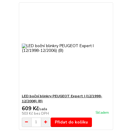
LED boční blinkry PEUGEOT Expert I (12/1998-
12/2006) (B)
609 Kč
/
sada
Skladem
503 Kč
bez DPH
Přidat do košíku