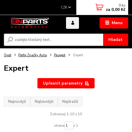
0
ks
CZK
za
0,00 Kč
Menu
Hledat
Úvod
Podle Značky Auta
Peugeot
Expert
Expert
Upřesnit parametry
Nejnovější
Nejlevnější
Nejdražší
Zobrazuji 1-10 z 10
strana
z 1