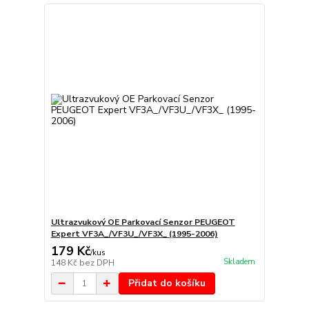
Ultrazvukový OE Parkovací Senzor PEUGEOT
Expert VF3A_/VF3U_/VF3X_ (1995-2006)
179 Kč
/
kus
Skladem
148 Kč
bez DPH
Přidat do košíku