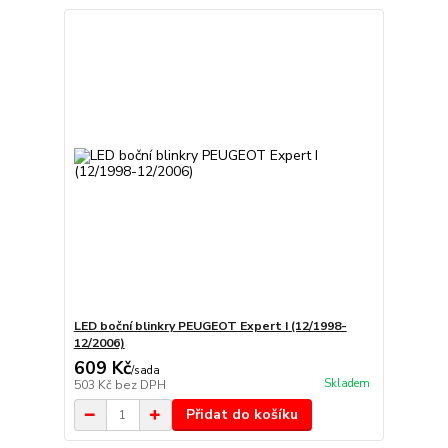
LED boční blinkry PEUGEOT Expert I (12/1998-
12/2006)
609 Kč
/
sada
Skladem
503 Kč
bez DPH
Přidat do košíku