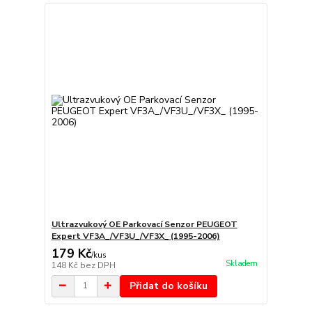
Ultrazvukový OE Parkovací Senzor PEUGEOT
Expert VF3A_/VF3U_/VF3X_ (1995-2006)
179 Kč
/
kus
Skladem
148 Kč
bez DPH
Přidat do košíku