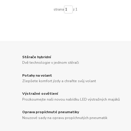
strana
z 1
Stěrače hybridní
Dvě technologie v jednom stěrači
Potahy na volant
Zlepšete komfort jízdy a chraňte svůj volant
Výstražné osvětlení
Prozkoumejte naši novou nabídku LED výstražných majáků
Oprava propíchnuté pneumatiky
Nouzové sady na opravu propíchnutých pneumatik