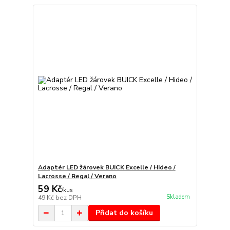
Adaptér LED žárovek BUICK Excelle / Hideo /
Lacrosse / Regal / Verano
59 Kč
/
kus
Skladem
49 Kč
bez DPH
Přidat do košíku