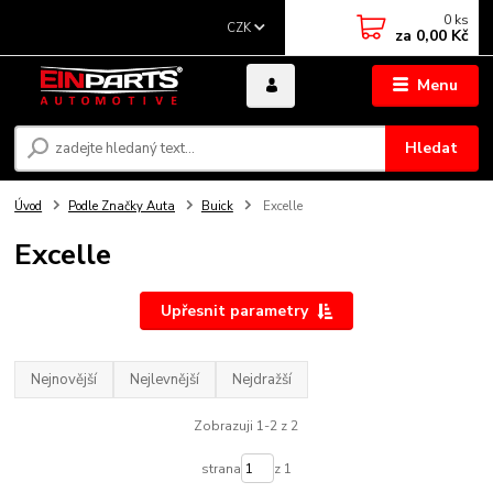
0
ks
CZK
za
0,00 Kč
Menu
Hledat
Úvod
Podle Značky Auta
Buick
Excelle
Excelle
Upřesnit parametry
Nejnovější
Nejlevnější
Nejdražší
Zobrazuji 1-2 z 2
strana
z 1