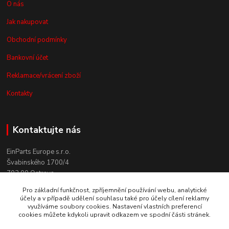
O nás
Jak nakupovat
Obchodní podmínky
Bankovní účet
Reklamace/vrácení zboží
Kontakty
Kontaktujte nás
EinParts Europe s.r.o.
Švabinského 1700/4
702 00 Ostrava
Pro základní funkčnost, zpříjemnění používání webu, analytické
+420 558 080 004
účely a v případě udělení souhlasu také pro účely cílení reklamy
(po. - pá. 9:00-13:00)
využíváme soubory cookies. Nastavení vlastních preferencí
cookies můžete kdykoli upravit odkazem ve spodní části stránek.
obchod@einparts.cz