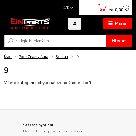
0
ks
CZK
za
0,00 Kč
Menu
Hledat
Úvod
Podle Značky Auta
Renault
9
9
V této kategorii nebylo nalezeno žádné zboží.
Stěrače hybridní
Dvě technologie v jednom stěrači