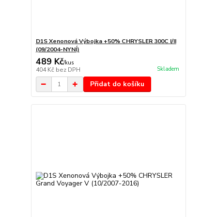
D1S Xenonová Výbojka +50% CHRYSLER 300C I/II
(09/2004-NYNÍ)
489 Kč
/
kus
Skladem
404 Kč
bez DPH
Přidat do košíku