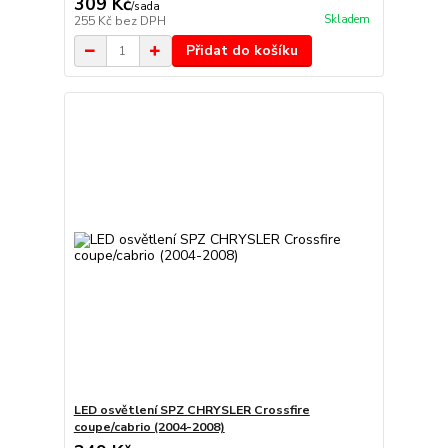
309 Kč
/
sada
Skladem
255 Kč
bez DPH
Přidat do košíku
LED osvětlení SPZ CHRYSLER Crossfire
coupe/cabrio (2004-2008)