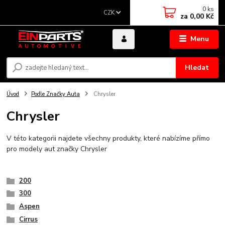
0
ks
CZK
za
0,00 Kč
Menu
Hledat
Úvod
Podle Značky Auta
Chrysler
Chrysler
V této kategorii najdete všechny produkty, které nabízíme přímo
pro modely aut značky Chrysler
200
300
Aspen
Cirrus