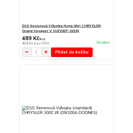
D1S Xenonová Výbojka (long life) CHRYSLER
Grand Voyager V (10/2007-2016)
489 Kč
/
kus
Skladem
404 Kč
bez DPH
Přidat do košíku