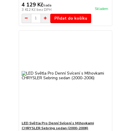
4 129 Kč
/
sada
Skladem
3 412 Kč
bez DPH
Přidat do košíku
LED Světla Pro Denní Svícení s Mlhovkami
CHRYSLER Sebring sedan (2000-2006)