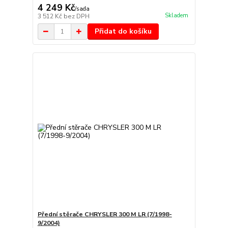
4 249 Kč
/
sada
Skladem
3 512 Kč
bez DPH
Přidat do košíku
Přední stěrače CHRYSLER 300 M LR (7/1998-
9/2004)