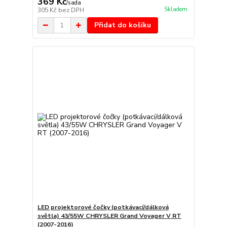
369 Kč
/
sada
Skladem
305 Kč
bez DPH
Přidat do košíku
LED projektorové čočky (potkávací/dálková
světla) 43/55W CHRYSLER Grand Voyager V RT
(2007-2016)