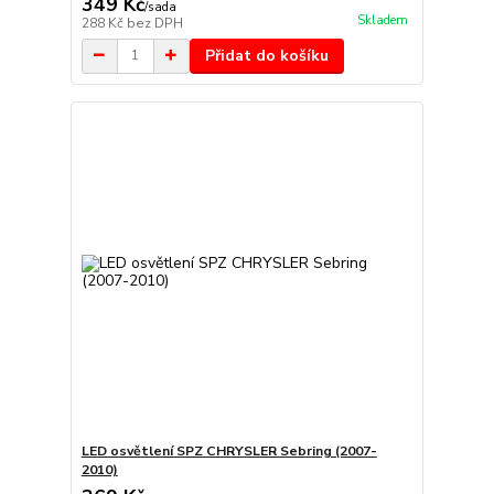
349 Kč
/
sada
Skladem
288 Kč
bez DPH
Přidat do košíku
LED osvětlení SPZ CHRYSLER Sebring (2007-
2010)