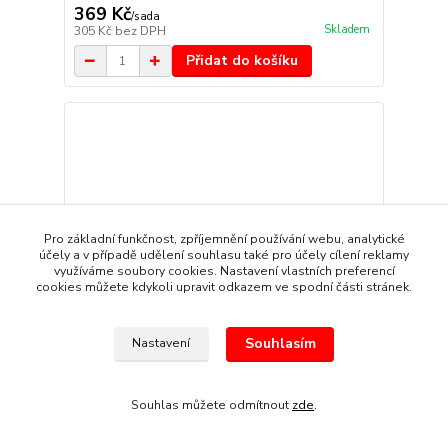
369 Kč
/
sada
Skladem
305 Kč
bez DPH
Přidat do košíku
Pro základní funkčnost, zpříjemnění používání webu, analytické
účely a v případě udělení souhlasu také pro účely cílení reklamy
využíváme soubory cookies. Nastavení vlastních preferencí
cookies můžete kdykoli upravit odkazem ve spodní části stránek.
Souhlasím
Nastavení
Souhlas můžete odmítnout
zde
.
Přední stěrače CHRYSLER Cirrus (5/1994-9/2000)
369 Kč
/
sada