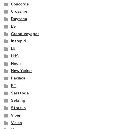
Concorde
Crossfire
Daytona
ES
Grand Voyager
Intrepid
LE
LHS
Neon
New Yorker
Pacifica
PT
Saratoga
Sebring
Stratus
Viper
Vision