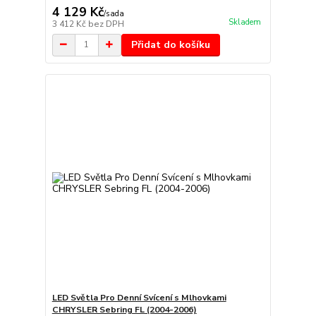
4 129 Kč
/
sada
Skladem
3 412 Kč
bez DPH
Přidat do košíku
LED Světla Pro Denní Svícení s Mlhovkami
CHRYSLER Sebring FL (2004-2006)