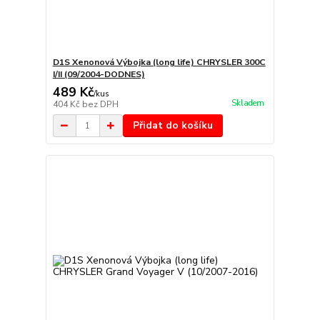
D1S Xenonová Výbojka (long life) CHRYSLER 300C
I/II (09/2004-DODNES)
489 Kč
/
kus
Skladem
404 Kč
bez DPH
Přidat do košíku