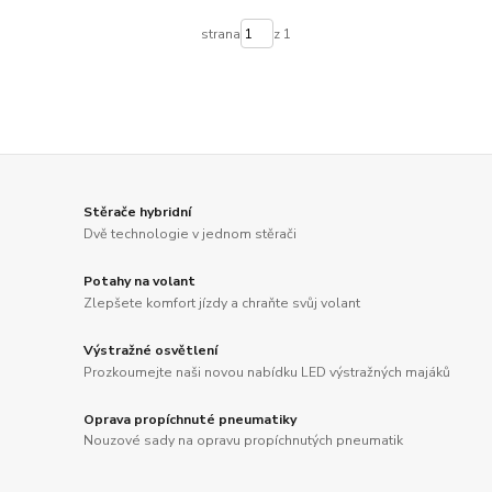
strana
z 1
Stěrače hybridní
Dvě technologie v jednom stěrači
Potahy na volant
Zlepšete komfort jízdy a chraňte svůj volant
Výstražné osvětlení
Prozkoumejte naši novou nabídku LED výstražných majáků
Oprava propíchnuté pneumatiky
Nouzové sady na opravu propíchnutých pneumatik