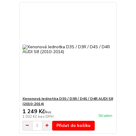
Xenonová Jednotka D3S / D3R / D4S / D4R AUDI S8
(2010-2014)
1 249 Kč
/
kus
Skladem
1 032 Kč
bez DPH
Přidat do košíku