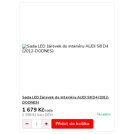
Sada LED žárovek do interiéru AUDI S8 D4 (2012-
DODNES)
1 679 Kč
/
sada
Skladem
1 388 Kč
bez DPH
Přidat do košíku