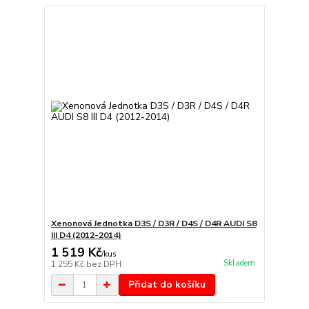
Xenonová Jednotka D3S / D3R / D4S / D4R AUDI S8
III D4 (2012-2014)
1 519 Kč
/
kus
Skladem
1 255 Kč
bez DPH
Přidat do košíku