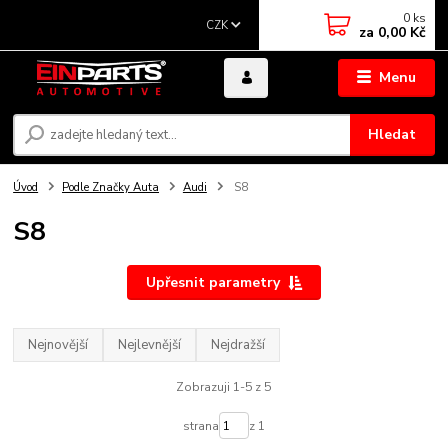
0
ks
CZK
za
0,00 Kč
Menu
Hledat
Úvod
Podle Značky Auta
Audi
S8
S8
Upřesnit parametry
Nejnovější
Nejlevnější
Nejdražší
Zobrazuji 1-5 z 5
strana
z 1