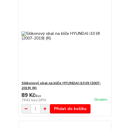
Silikonový obal na klíče HYUNDAI i10 I/II (2007-
2019) (R)
89 Kč
/
kus
Skladem
74 Kč
bez DPH
Přidat do košíku