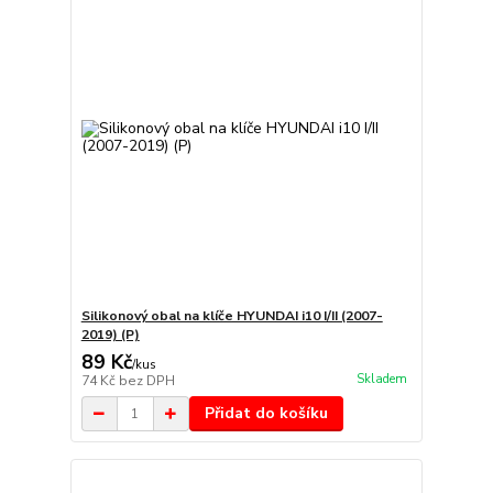
Silikonový obal na klíče HYUNDAI i10 I/II (2007-
2019) (P)
89 Kč
/
kus
Skladem
74 Kč
bez DPH
Přidat do košíku