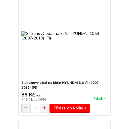
Silikonový obal na klíče HYUNDAI i10 I/II (2007-
2019) (Pi)
89 Kč
/
kus
Skladem
74 Kč
bez DPH
Přidat do košíku