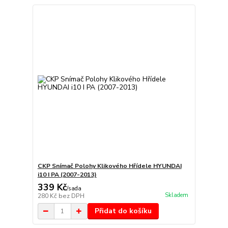
CKP Snímač Polohy Klikového Hřídele HYUNDAI
i10 I PA (2007-2013)
339 Kč
/
sada
Skladem
280 Kč
bez DPH
Přidat do košíku