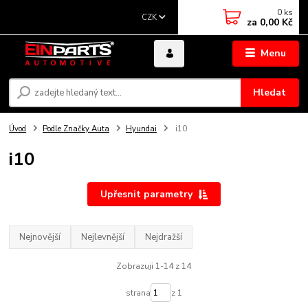
0
ks
CZK
za
0,00 Kč
Menu
Hledat
Úvod
Podle Značky Auta
Hyundai
i10
i10
Upřesnit parametry
Nejnovější
Nejlevnější
Nejdražší
Zobrazuji 1-14 z 14
strana
z 1