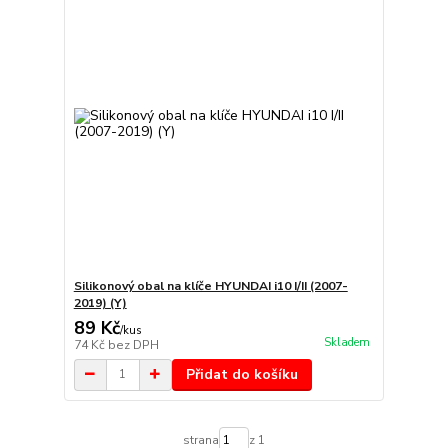
Silikonový obal na klíče HYUNDAI i10 I/II (2007-
2019) (Y)
89 Kč
/
kus
Skladem
74 Kč
bez DPH
Přidat do košíku
strana
z 1