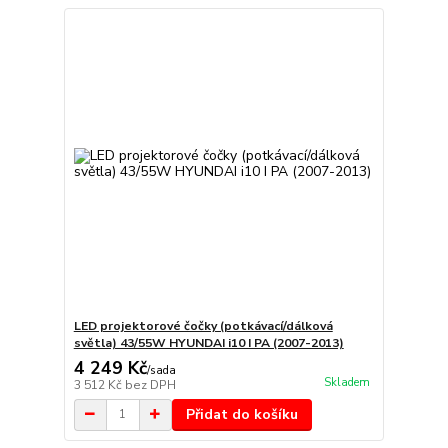
LED projektorové čočky (potkávací/dálková
světla) 43/55W HYUNDAI i10 I PA (2007-2013)
4 249 Kč
/
sada
Skladem
3 512 Kč
bez DPH
Přidat do košíku