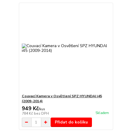
Couvací Kamera v Osvětlení SPZ HYUNDAI i45
(2009-2014)
949 Kč
/
kus
Skladem
784 Kč
bez DPH
Přidat do košíku