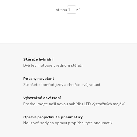
strana
z 1
Stěrače hybridní
Dvě technologie v jednom stěrači
Potahy na volant
Zlepšete komfort jízdy a chraňte svůj volant
Výstražné osvětlení
Prozkoumejte naši novou nabídku LED výstražných majáků
Oprava propíchnuté pneumatiky
Nouzové sady na opravu propíchnutých pneumatik