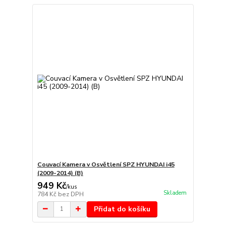
Couvací Kamera v Osvětlení SPZ HYUNDAI i45
(2009-2014) (B)
949 Kč
/
kus
Skladem
784 Kč
bez DPH
Přidat do košíku