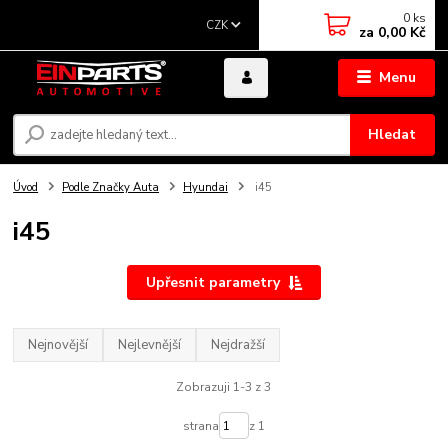
0
ks
CZK
za
0,00 Kč
Menu
Hledat
Úvod
Podle Značky Auta
Hyundai
i45
i45
Upřesnit parametry
Nejnovější
Nejlevnější
Nejdražší
Zobrazuji 1-3 z 3
strana
z 1