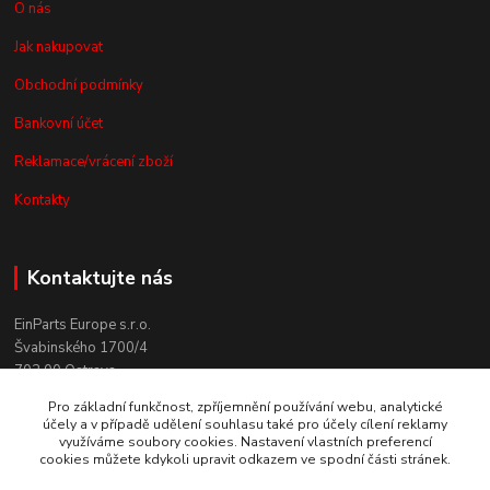
O nás
Jak nakupovat
Obchodní podmínky
Bankovní účet
Reklamace/vrácení zboží
Kontakty
Kontaktujte nás
EinParts Europe s.r.o.
Švabinského 1700/4
702 00 Ostrava
Pro základní funkčnost, zpříjemnění používání webu, analytické
+420 558 080 004
účely a v případě udělení souhlasu také pro účely cílení reklamy
(po. - pá. 9:00-13:00)
využíváme soubory cookies. Nastavení vlastních preferencí
cookies můžete kdykoli upravit odkazem ve spodní části stránek.
obchod@einparts.cz