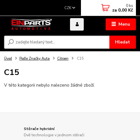
0
ks
CZK
za
0,00 Kč
Menu
Hledat
Úvod
Podle Značky Auta
Citroen
C15
C15
V této kategorii nebylo nalezeno žádné zboží.
Stěrače hybridní
Dvě technologie v jednom stěrači