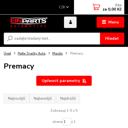
0
ks
CZK
za
0,00 Kč
Menu
Hledat
Úvod
Podle Značky Auta
Mazda
Premacy
Premacy
Upřesnit parametry
Nejnovější
Nejlevnější
Nejdražší
Zobrazuji 1-5 z 5
strana
z 1