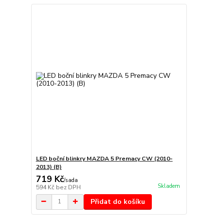
LED boční blinkry MAZDA 5 Premacy CW (2010-
2013) (B)
719 Kč
/
sada
Skladem
594 Kč
bez DPH
Přidat do košíku