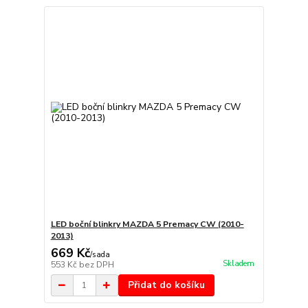
LED boční blinkry MAZDA 5 Premacy CW (2010-
2013)
669 Kč
/
sada
Skladem
553 Kč
bez DPH
Přidat do košíku