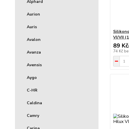
Alphard
Aurion
Auris
Silikon
VI/VII (
Avalon
89 Kč
74 Kč
be
Avanza
Avensis
Aygo
C-HR
Caldina
Camry
Carina