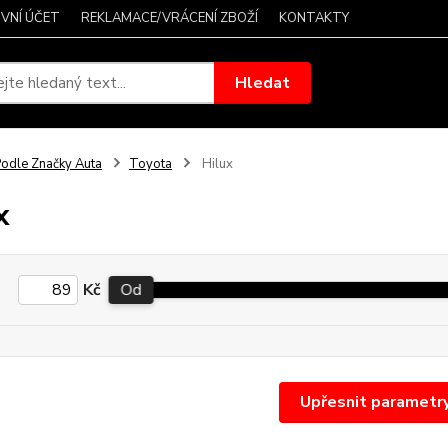
VNÍ ÚČET
REKLAMACE/VRÁCENÍ ZBOŽÍ
KONTAKTY
Hledat
odle Značky Auta
Toyota
Hilux
x
Kč
Od
Upřesnit parametr