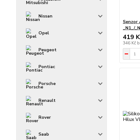
Nissan
Senzor 
_N1_/_N
Opel
419 K
346 Kč
b
Peugeot
Pontiac
Porsche
Renault
Rover
Saab