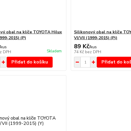
ový obal na klíče TOYOTA Hilux
Silikonový obal na klíče T
1999-2015) (P)
VI/VII (1999-2015) (Pi)
89 Kč
/
kus
/
kus
Skladem
z DPH
74 Kč
bez DPH
Přidat do košíku
Přidat do ko