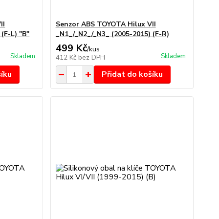
II
Senzor ABS TOYOTA Hilux VII
(F-L) "B"
_N1_/_N2_/_N3_ (2005-2015) (F-R)
499 Kč
/
kus
Skladem
Skladem
412 Kč
bez DPH
šíku
Přidat do košíku