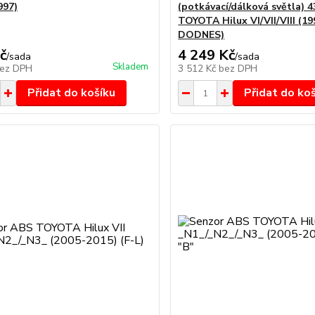
997)
(potkávací/dálková světla) 
TOYOTA Hilux VI/VII/VIII (19
DODNES)
č
4 249 Kč
/
sada
/
sada
Skladem
ez DPH
3 512 Kč
bez DPH
Přidat do košíku
Přidat do ko