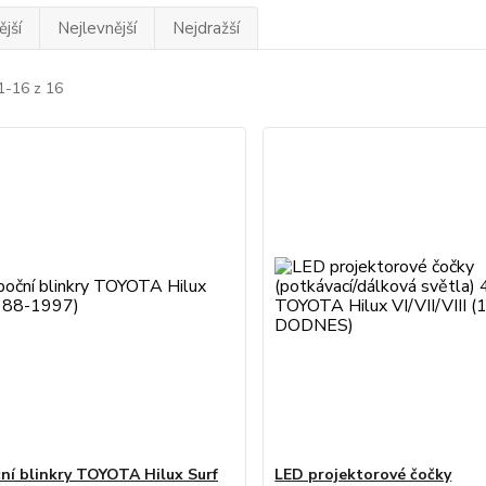
jší
Nejlevnější
Nejdražší
1-16 z 16
ní blinkry TOYOTA Hilux Surf
LED projektorové čočky