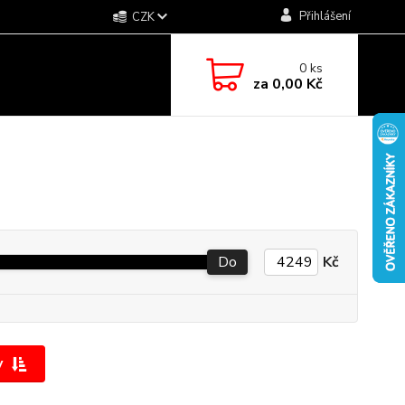
Přihlášení
CZK
0
ks
za
0,00 Kč
Do
Kč
y