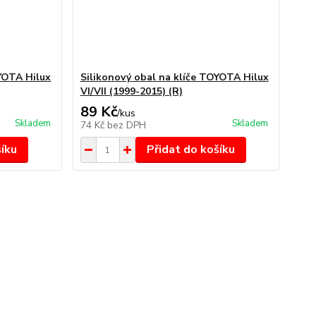
OYOTA Hilux
Silikonový obal na klíče TOYOTA Hilux
VI/VII (1999-2015) (R)
89 Kč
/
kus
Skladem
Skladem
74 Kč
bez DPH
šíku
Přidat do košíku