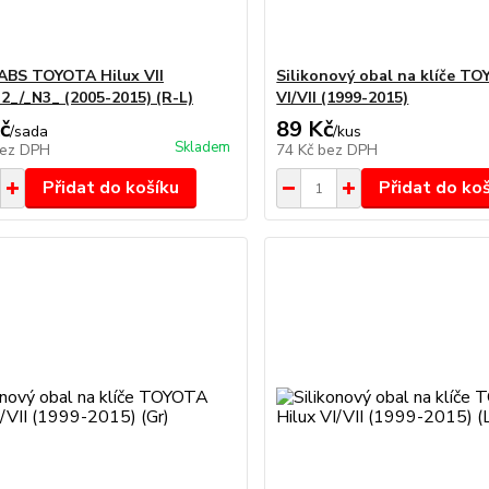
ABS TOYOTA Hilux VII
Silikonový obal na klíče T
2_/_N3_ (2005-2015) (R-L)
VI/VII (1999-2015)
č
89 Kč
/
sada
/
kus
Skladem
ez DPH
74 Kč
bez DPH
Přidat do košíku
Přidat do ko