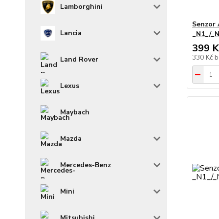
Lamborghini
Senzor 
Lancia
_N1_/_N
399 K
330 Kč
b
Land Rover
Lexus
Maybach
Mazda
Mercedes-Benz
Mini
Mitsubishi