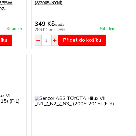
43/55W
(8/2005-NYNÍ)
97-
349 Kč
/
sada
Skladem
Skladem
288 Kč
bez DPH
šíku
Přidat do košíku