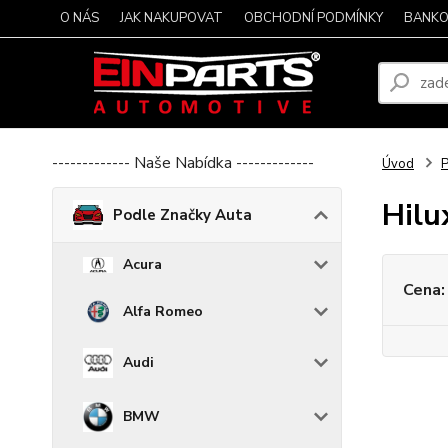
O NÁS
JAK NAKUPOVAT
OBCHODNÍ PODMÍNKY
BANKO
------------- Naše Nabídka -------------
Úvod
P
Hilu
Podle Značky Auta
Acura
Cena:
Alfa Romeo
Audi
BMW