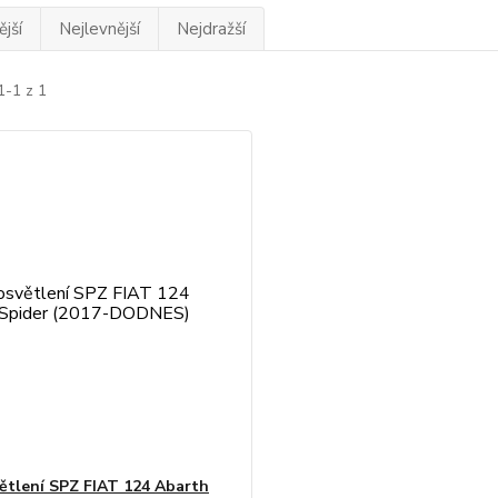
jší
Nejlevnější
Nejdražší
1-1 z 1
ětlení SPZ FIAT 124 Abarth