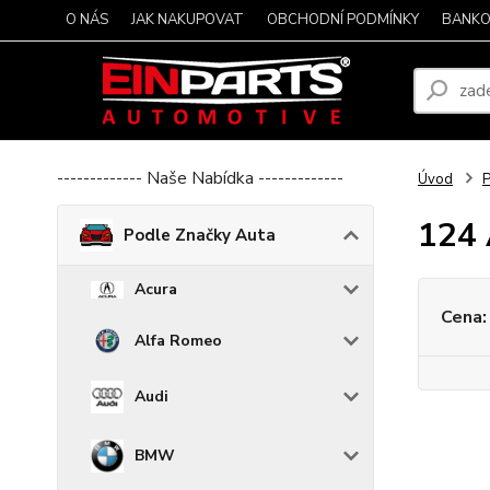
O NÁS
JAK NAKUPOVAT
OBCHODNÍ PODMÍNKY
BANKO
------------- Naše Nabídka -------------
Úvod
P
124 
Podle Značky Auta
Acura
Cena:
Alfa Romeo
Audi
BMW