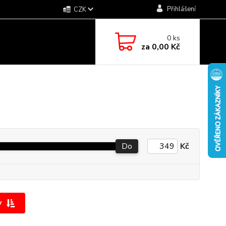
Přihlášení
CZK
0
ks
za
0,00 Kč
Do
Kč
y