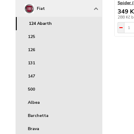
Spider
Fiat
349 K
288 Kč
b
124 Abarth
125
126
131
147
500
Albea
Barchetta
Brava