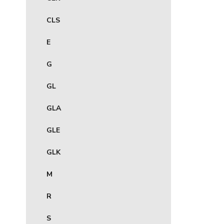
CLS
E
G
GL
GLA
GLE
GLK
M
R
S