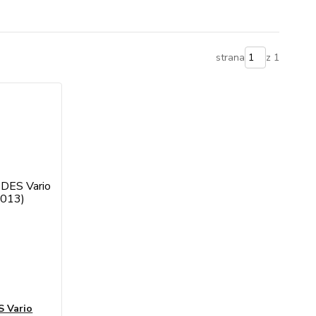
strana
z 1
S Vario