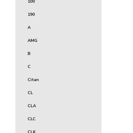
100
190
A
AMG
B
C
Citan
CL
CLA
CLC
CLK