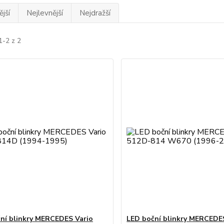
jší
Nejlevnější
Nejdražší
1-2 z 2
ní blinkry MERCEDES Vario
LED boční blinkry MERCEDE