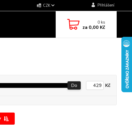
Přihlášení
CZK
0
ks
za
0,00 Kč
Do
Kč
y