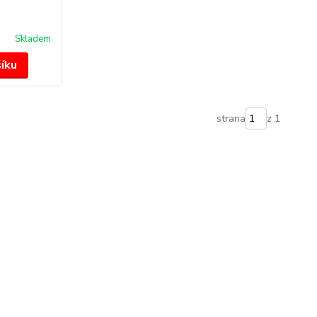
Skladem
šíku
strana
z 1