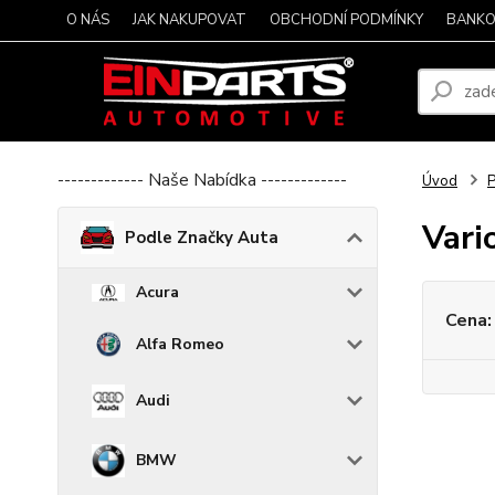
O NÁS
JAK NAKUPOVAT
OBCHODNÍ PODMÍNKY
BANKO
------------- Naše Nabídka -------------
Úvod
P
Vari
Podle Značky Auta
Acura
Cena:
Alfa Romeo
Audi
BMW