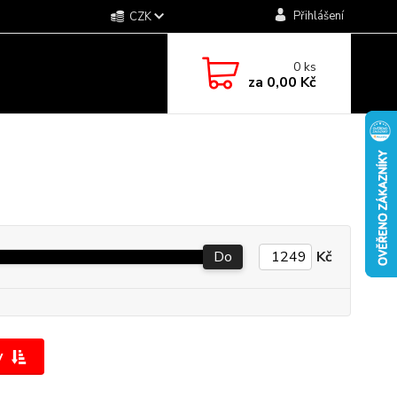
Přihlášení
CZK
0
ks
za
0,00 Kč
Do
Kč
y