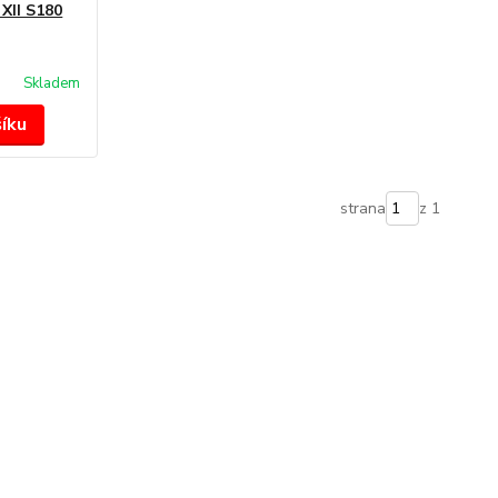
XII S180
Skladem
šíku
strana
z 1