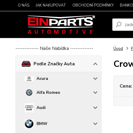
O NÁS
JAK NAKUPOVAT
OBCHODNÍ PODMÍNKY
BANKO
------------- Naše Nabídka -------------
Úvod
P
Cro
Podle Značky Auta
Acura
Cena:
Alfa Romeo
Audi
BMW