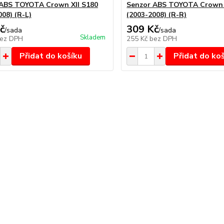
ABS TOYOTA Crown XII S180
Senzor ABS TOYOTA Crown 
008) (R-L)
(2003-2008) (R-R)
č
309 Kč
/
sada
/
sada
Skladem
ez DPH
255 Kč
bez DPH
Přidat do košíku
Přidat do ko