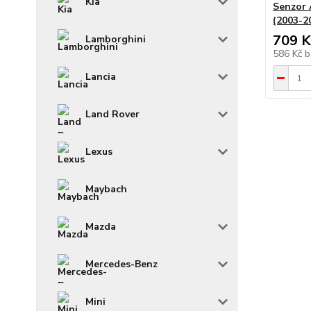
Kia
Senzor 
(2003-2
709 K
Lamborghini
586 Kč
b
Lancia
Land Rover
Lexus
Maybach
Mazda
Mercedes-Benz
Mini