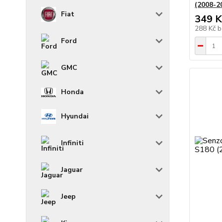
(2008-2
Fiat
349 K
288 Kč
b
Ford
GMC
Honda
Hyundai
Infiniti
Jaguar
Jeep