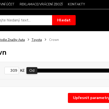
VNÍ ÚČET
REKLAMACE/VRÁCENÍ ZBOŽÍ
KONTAKTY
Hledat
odle Značky Auta
Toyota
Crown
wn
Kč
Od
Upřesnit parametr