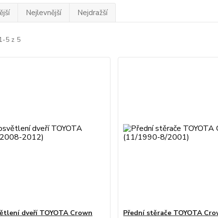
jší
Nejlevnější
Nejdražší
1-5 z 5
ětlení dveří TOYOTA Crown
Přední stěrače TOYOTA Cr