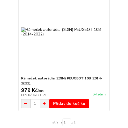
Rámeček autorádia (2DIN) PEUGEOT 108 (2014-
2022)
979 Kč
/
kus
Skladem
809 Kč
bez DPH
Přidat do košíku
strana
z 1