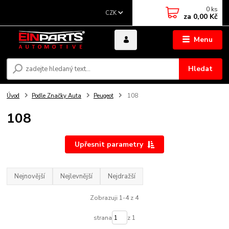
0
ks
CZK
za
0,00 Kč
Menu
Hledat
Úvod
Podle Značky Auta
Peugeot
108
108
Upřesnit parametry
Nejnovější
Nejlevnější
Nejdražší
Zobrazuji 1-4 z 4
strana
z 1