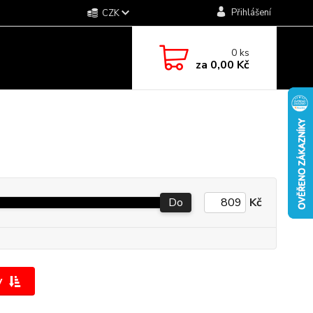
Přihlášení
CZK
0
ks
za
0,00 Kč
Do
Kč
y