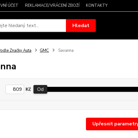
VNÍ ÚČET
REKLAMACE/VRÁCENÍ ZBOŽÍ
KONTAKTY
Hledat
odle Značky Auta
GMC
Savanna
anna
Kč
Od
Upřesnit parametr