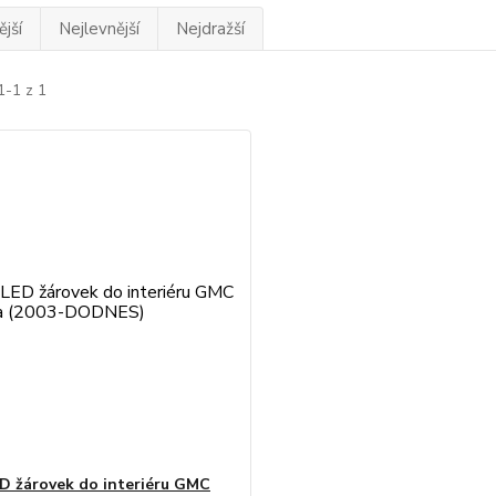
jší
Nejlevnější
Nejdražší
1-1 z 1
D žárovek do interiéru GMC