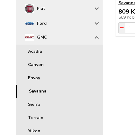
Savann
Fiat
809 K
669 Kč
b
Ford
GMC
Acadia
Canyon
Envoy
Savanna
Sierra
Terrain
Yukon