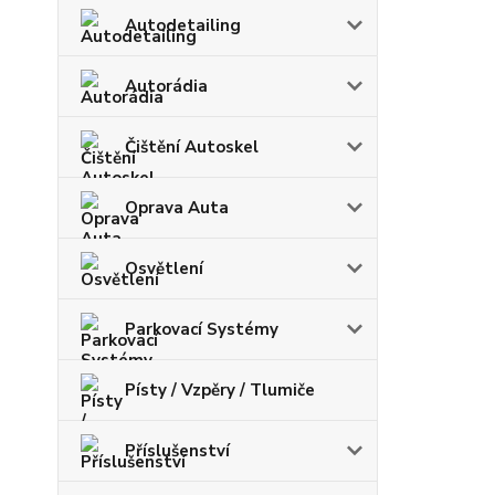
Autodetailing
Autorádia
Čištění Autoskel
Oprava Auta
Osvětlení
Parkovací Systémy
Písty / Vzpěry / Tlumiče
Příslušenství