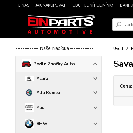
O NÁS
JAK NAKUPOVAT
OBCHODNÍ PODMÍNKY
BANKO
------------- Naše Nabídka -------------
Úvod
P
Sav
Podle Značky Auta
Acura
Cena:
Alfa Romeo
Audi
BMW