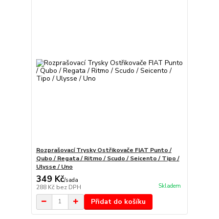
Rozprašovací Trysky Ostřikovače FIAT Punto /
Qubo / Regata / Ritmo / Scudo / Seicento / Tipo /
Ulysse / Uno
349 Kč
/
sada
Skladem
288 Kč
bez DPH
Přidat do košíku