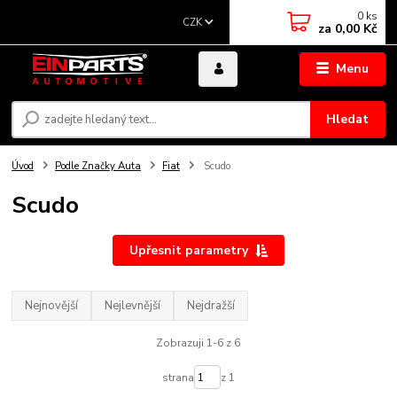
0
ks
CZK
za
0,00 Kč
Menu
Hledat
Úvod
Podle Značky Auta
Fiat
Scudo
Scudo
Upřesnit parametry
Nejnovější
Nejlevnější
Nejdražší
Zobrazuji 1-6 z 6
strana
z 1