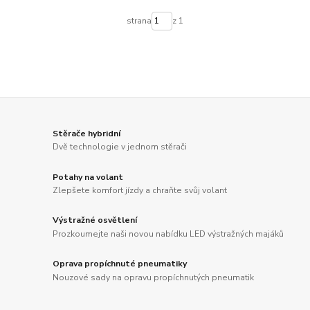
strana
z 1
Stěrače hybridní
Dvě technologie v jednom stěrači
Potahy na volant
Zlepšete komfort jízdy a chraňte svůj volant
Výstražné osvětlení
Prozkoumejte naši novou nabídku LED výstražných majáků
Oprava propíchnuté pneumatiky
Nouzové sady na opravu propíchnutých pneumatik