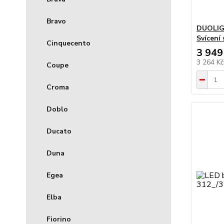
Bravo
DUOLIG
Svícení
Cinquecento
3 949
3 264 K
Coupe
Croma
Doblo
Ducato
Duna
Egea
Elba
Fiorino