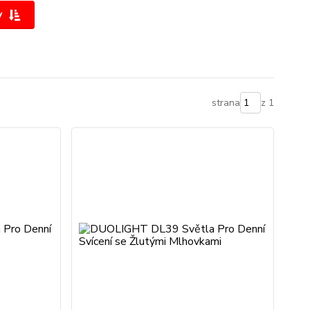
y
strana
z 1