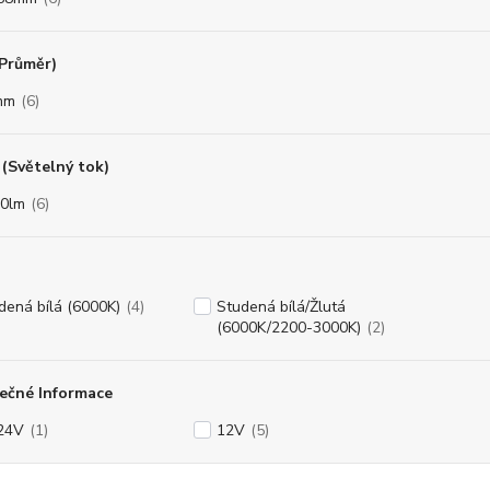
(Průměr)
mm
(6)
(Světelný tok)
0lm
(6)
dená bílá (6000K)
(4)
Studená bílá/Žlutá
(6000K/2200-3000K)
(2)
ečné Informace
24V
(1)
12V
(5)