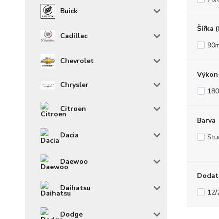
Buick
Šířka 
Cadillac
90
Chevrolet
Výkon 
Chrysler
180
Citroen
Barva
Dacia
Stu
Daewoo
Dodat
Daihatsu
12/
Dodge