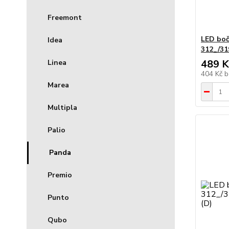
Freemont
LED bočn
Idea
312_/31
489 K
Linea
404 Kč
b
Marea
Multipla
Palio
Panda
Premio
Punto
Qubo