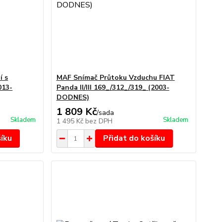
í s
MAF Snímač Průtoku Vzduchu FIAT
013-
Panda II/III 169_/312_/319_ (2003-
DODNES)
1 809 Kč
/
sada
Skladem
Skladem
1 495 Kč
bez DPH
šíku
Přidat do košíku