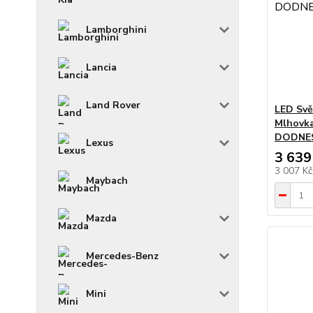
Lamborghini
Lancia
Land Rover
LED Svě
Mlhovka
DODNES
Lexus
3 639
3 007 K
Maybach
Mazda
Mercedes-Benz
Mini