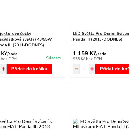
jektorové čočky
LED Světla Pro Denní Svícen
ací/dálková světla) 43/55W
Panda III (2013-DODNES)
nda III (2011-DODNES)
 Kč
1 159 Kč
/
sada
/
sada
Skladem
č
bez DPH
958 Kč
bez DPH
Přidat do košíku
Přidat do ko