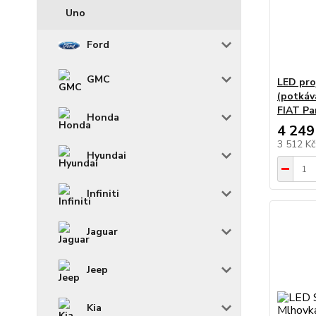
Uno
Ford
GMC
LED pro
(potkáv
FIAT Pa
Honda
4 249
3 512 K
Hyundai
Infiniti
Jaguar
Jeep
Kia