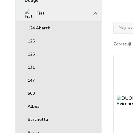
Fiat
Nejnově
124 Abarth
125
Zobrazuji 
126
131
147
500
Albea
Barchetta
Brava