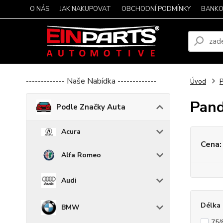
O NÁS
JAK NAKUPOVAT
OBCHODNÍ PODMÍNKY
BANKO
------------- Naše Nabídka -------------
Úvod
P
Pan
Podle Značky Auta
Acura
Cena:
Alfa Romeo
Audi
Délka 
BMW
75