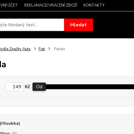
VNÍ ÚČET
REKLAMACE/VRÁCENÍ ZBOŽÍ
KONTAKTY
Hledat
odle Značky Auta
Fiat
Panda
da
Kč
Od
(Hloubka)
/88mm
(6)