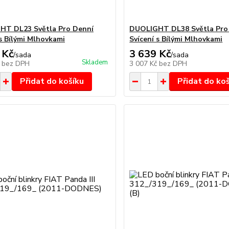
HT DL23 Světla Pro Denní
DUOLIGHT DL38 Světla Pro
 s Bílými Mlhovkami
Svícení s Bílými Mlhovkami
 Kč
3 639 Kč
/
sada
/
sada
Skladem
č
bez DPH
3 007 Kč
bez DPH
Přidat do košíku
Přidat do ko