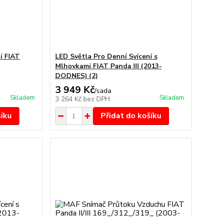
í FIAT
LED Světla Pro Denní Svícení s
Mlhovkami FIAT Panda III (2013-
DODNES) (2)
3 949 Kč
/
sada
Skladem
Skladem
3 264 Kč
bez DPH
šíku
Přidat do košíku