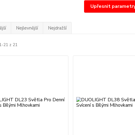
Upřesnit parametr
jší
Nejlevnější
Nejdražší
1-21 z 21