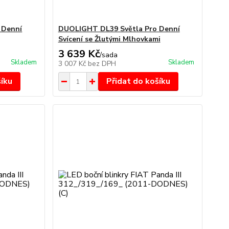
 Denní
DUOLIGHT DL39 Světla Pro Denní
Svícení se Žlutými Mlhovkami
3 639 Kč
/
sada
Skladem
Skladem
3 007 Kč
bez DPH
šíku
Přidat do košíku