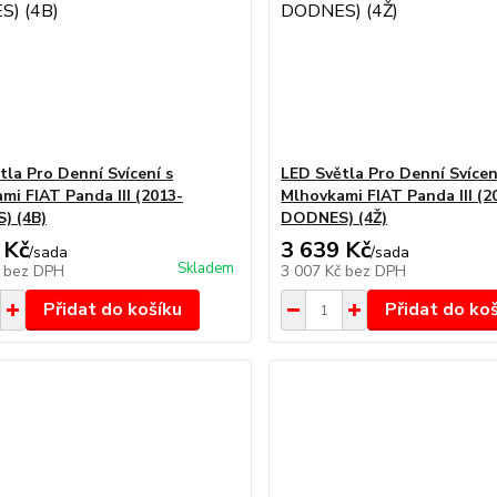
tla Pro Denní Svícení s
LED Světla Pro Denní Svícen
mi FIAT Panda III (2013-
Mlhovkami FIAT Panda III (2
) (4B)
DODNES) (4Ž)
 Kč
3 639 Kč
/
sada
/
sada
Skladem
č
bez DPH
3 007 Kč
bez DPH
Přidat do košíku
Přidat do ko