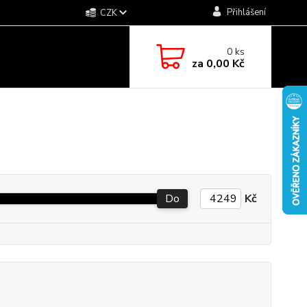
Přihlášení
CZK
0
ks
za
0,00 Kč
Do
Kč