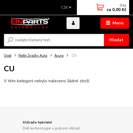
0
ks
CZK
za
0,00 Kč
Menu
Hledat
Úvod
Podle Značky Auta
Acura
CU
CU
V této kategorii nebylo nalezeno žádné zboží.
Stěrače hybridní
Dvě technologie v jednom stěrači