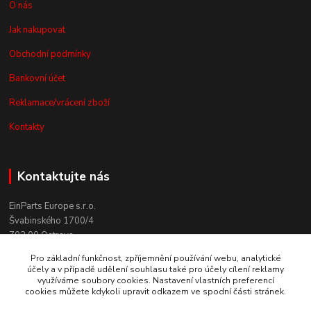
O nás
Jak nakupovat
Obchodní podmínky
Bankovní účet
Reklamace/vrácení zboží
Kontakty
Kontaktujte nás
EinParts Europe s.r.o.
Švabinského 1700/4
702 00 Ostrava
Pro základní funkčnost, zpříjemnění používání webu, analytické
+420 558 080 004
účely a v případě udělení souhlasu také pro účely cílení reklamy
(po. - pá. 9:00-13:00)
využíváme soubory cookies. Nastavení vlastních preferencí
cookies můžete kdykoli upravit odkazem ve spodní části stránek.
obchod@einparts.cz