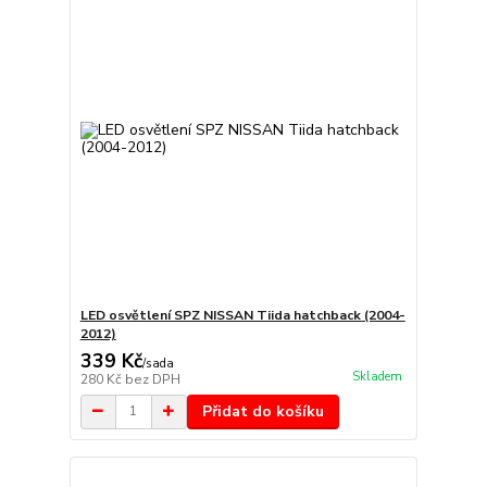
LED osvětlení SPZ NISSAN Tiida hatchback (2004-
2012)
339 Kč
/
sada
Skladem
280 Kč
bez DPH
Přidat do košíku