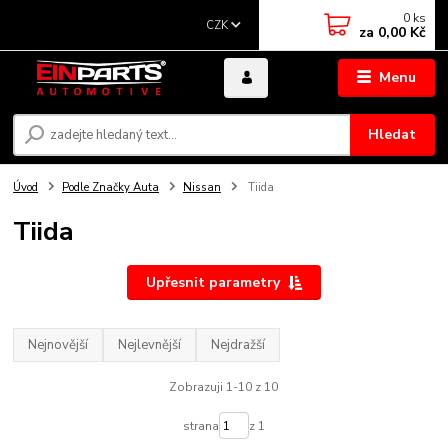
0
ks
CZK
za
0,00 Kč
Menu
Hledat
Úvod
Podle Značky Auta
Nissan
Tiida
Tiida
Upřesnit parametry
Nejnovější
Nejlevnější
Nejdražší
Zobrazuji 1-10 z 10
strana
z 1