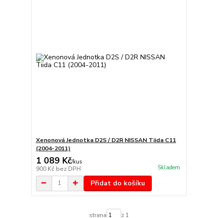
Xenonová Jednotka D2S / D2R NISSAN Tiida C11
(2004-2011)
1 089 Kč
/
kus
Skladem
900 Kč
bez DPH
Přidat do košíku
strana
z 1