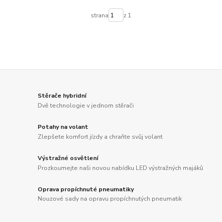
strana
z 1
Stěrače hybridní
Dvě technologie v jednom stěrači
Potahy na volant
Zlepšete komfort jízdy a chraňte svůj volant
Výstražné osvětlení
Prozkoumejte naši novou nabídku LED výstražných majáků
Oprava propíchnuté pneumatiky
Nouzové sady na opravu propíchnutých pneumatik