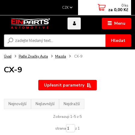
0
ks
CZK
za
0,00 Kč
Menu
Hledat
Úvod
Podle Značky Auta
Mazda
CX-9
CX-9
Upřesnit parametry
Nejnovější
Nejlevnější
Nejdražší
Zobrazuji 1-5 z 5
strana
z 1