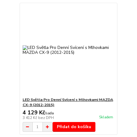
LED Světla Pro Denní Svícení s Mlhovkami MAZDA
CX-9 (2012-2015)
4 129 Kč
/
sada
Skladem
3 412 Kč
bez DPH
Přidat do košíku