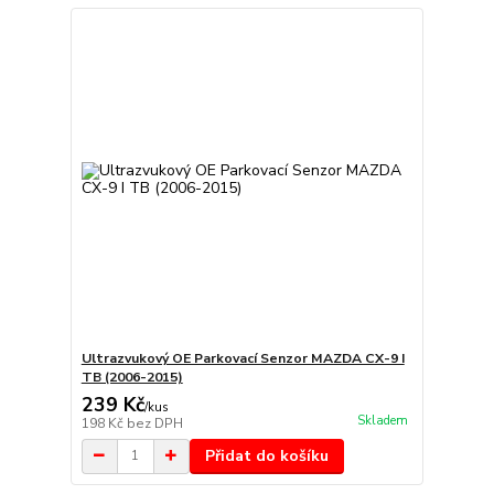
Ultrazvukový OE Parkovací Senzor MAZDA CX-9 I
TB (2006-2015)
239 Kč
/
kus
Skladem
198 Kč
bez DPH
Přidat do košíku