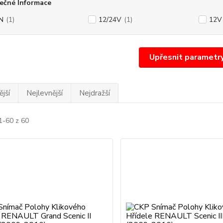
ečné Informace
N
(1)
12/24V
(1)
12V
Upřesnit parametr
jší
Nejlevnější
Nejdražší
1-60 z 60