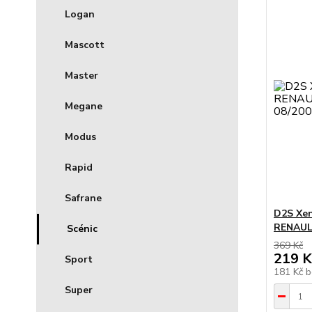
Logan
Mascott
Master
Megane
Modus
Rapid
Safrane
D2S Xen
RENAULT
Scénic
369 Kč
219 K
Sport
181 Kč
b
Super