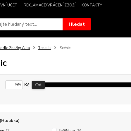
VNÍ ÚČET
REKLAMACE/VRÁCENÍ ZBOŽÍ
KONTAKTY
Hledat
odle Značky Auta
Renault
Scénic
ic
Kč
Od
(Hloubka)
mm
(1)
75/88mm
(6)