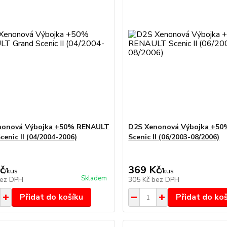
nonová Výbojka +50% RENAULT
D2S Xenonová Výbojka +5
cenic II (04/2004-2006)
Scenic II (06/2003-08/2006)
č
369 Kč
/
kus
/
kus
Skladem
ez DPH
305 Kč
bez DPH
Přidat do košíku
Přidat do ko