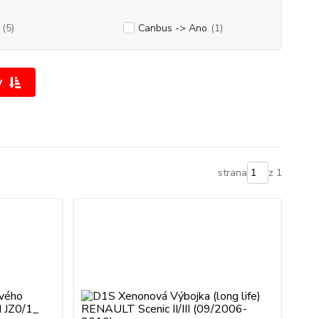
(5)
Canbus -> Ano
(1)
y
strana
z 1