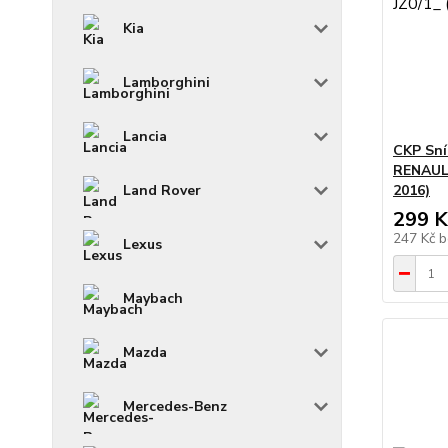
Kia
Lamborghini
Lancia
CKP Sní
RENAULT
2016)
Land Rover
299 K
247 Kč
b
Lexus
Maybach
Mazda
Mercedes-Benz