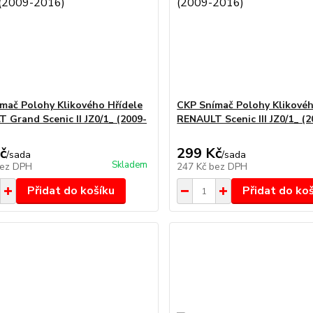
mač Polohy Klikového Hřídele
CKP Snímač Polohy Klikovéh
 Grand Scenic II JZ0/1_ (2009-
RENAULT Scenic III JZ0/1_ (
č
299 Kč
/
sada
/
sada
Skladem
ez DPH
247 Kč
bez DPH
Přidat do košíku
Přidat do ko