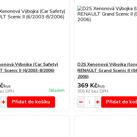
onová Výbojka (Car Safety)
D2S Xenonová Výbojka (long
 Scenic II (6/2003-8/2006)
RENAULT Grand Scenic II (0
2006)
č
369 Kč
/
kus
/
kus
Skladem
ez DPH
305 Kč
bez DPH
Přidat do košíku
Přidat do ko