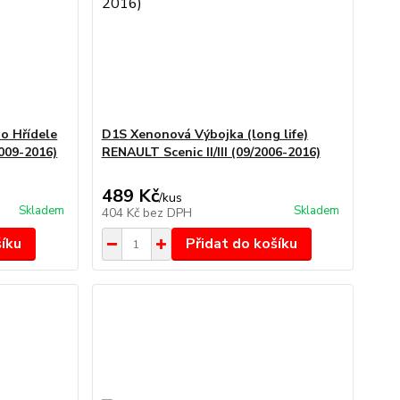
o Hřídele
D1S Xenonová Výbojka (long life)
2009-2016)
RENAULT Scenic II/III (09/2006-2016)
489 Kč
/
kus
Skladem
Skladem
404 Kč
bez DPH
šíku
Přidat do košíku