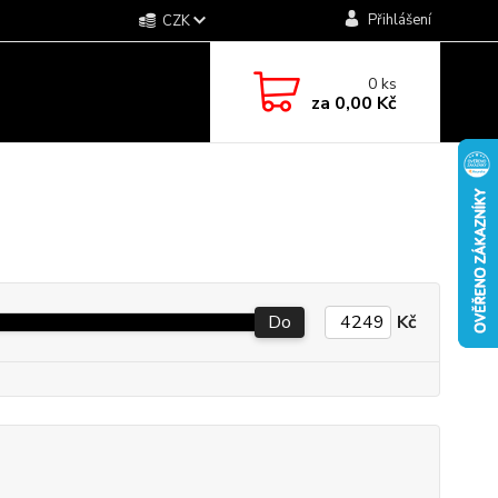
Přihlášení
CZK
0
ks
za
0,00 Kč
Do
Kč