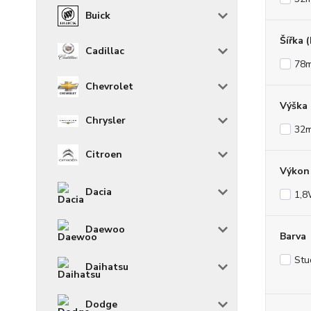
Buick
Šířka 
Cadillac
78
Chevrolet
Výška
Chrysler
32
Citroen
Výkon 
Dacia
1,
Daewoo
Barva
Stu
Daihatsu
Dodge