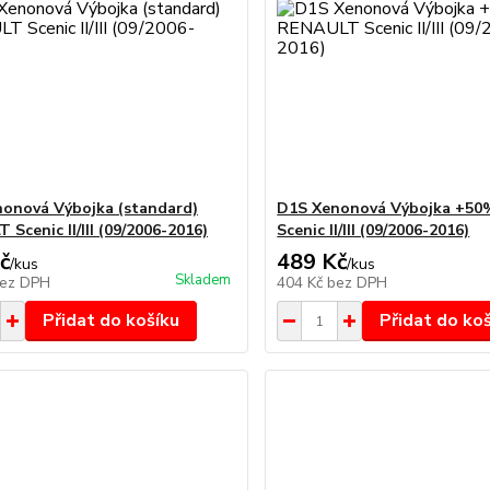
onová Výbojka (standard)
D1S Xenonová Výbojka +5
Scenic II/III (09/2006-2016)
Scenic II/III (09/2006-2016)
č
489 Kč
/
kus
/
kus
Skladem
ez DPH
404 Kč
bez DPH
Přidat do košíku
Přidat do ko