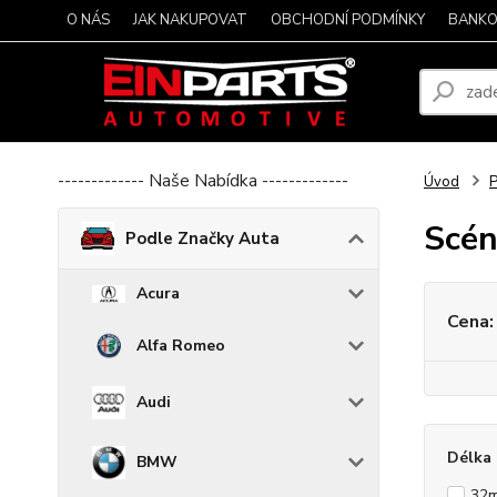
O NÁS
JAK NAKUPOVAT
OBCHODNÍ PODMÍNKY
BANKO
------------- Naše Nabídka -------------
Úvod
P
Scén
Podle Značky Auta
Acura
Cena:
Alfa Romeo
Audi
Délka 
BMW
32