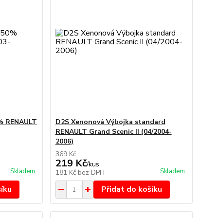
0% RENAULT
D2S Xenonová Výbojka standard
RENAULT Grand Scenic II (04/2004-
2006)
369 Kč
219 Kč
/
kus
Skladem
Skladem
181 Kč
bez DPH
šíku
Přidat do košíku