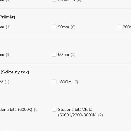
(Průměr)
mm
(1)
90mm
(6)
200
mm
(1)
60mm
(1)
(Světelný tok)
8W
(1)
1800lm
(6)
dená bílá (6000K)
(5)
Studená bílá/Žlutá
(6000K/2200-3000K)
(2)