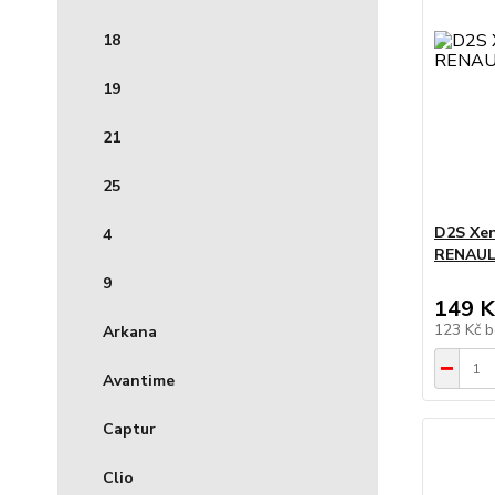
18
19
21
25
D2S Xen
4
RENAULT
9
149 K
123 Kč
b
Arkana
Avantime
Captur
Clio