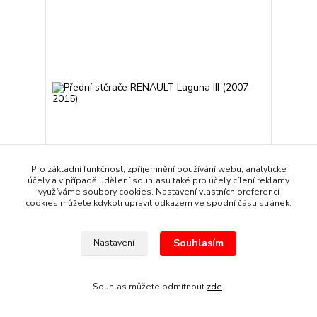
Pro základní funkčnost, zpříjemnění používání webu, analytické
účely a v případě udělení souhlasu také pro účely cílení reklamy
využíváme soubory cookies. Nastavení vlastních preferencí
cookies můžete kdykoli upravit odkazem ve spodní části stránek.
Přední stěrače RENAULT Laguna III (2007-2015)
349 Kč
/
sada
Skladem
288 Kč
bez DPH
Souhlasím
Nastavení
Přidat do košíku
Souhlas můžete odmítnout
zde
.