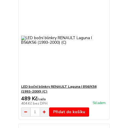
LED boční blinkry RENAULT Laguna I B56/K56
(1993-2000) (C)
489 Kč
/
sada
Skladem
404 Kč
bez DPH
Přidat do košíku