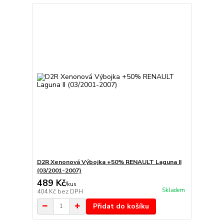
D2R Xenonová Výbojka +50% RENAULT Laguna II
(03/2001-2007)
489 Kč
/
kus
Skladem
404 Kč
bez DPH
Přidat do košíku