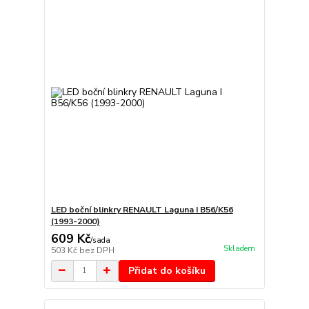
LED boční blinkry RENAULT Laguna I B56/K56
(1993-2000)
609 Kč
/
sada
Skladem
503 Kč
bez DPH
Přidat do košíku