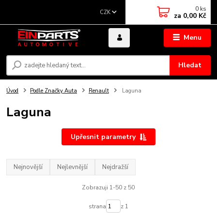
0
ks
CZK
za
0,00 Kč
Menu
Hledat
Úvod
Podle Značky Auta
Renault
Laguna
Laguna
Upřesnit parametry
Nejnovější
Nejlevnější
Nejdražší
Zobrazuji 1-50 z 50
strana
z 1