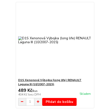
D1S Xenonová Výbojka (long life) RENAULT
Laguna III (10/2007-2015)
489 Kč
/
kus
Skladem
404 Kč
bez DPH
Přidat do košíku