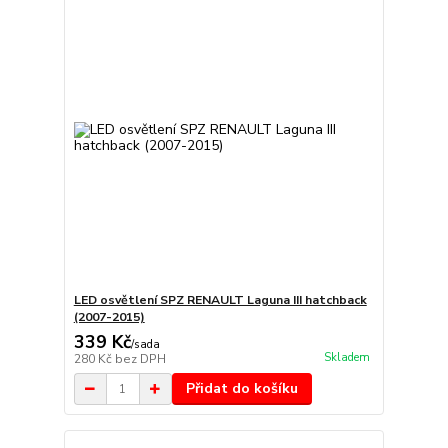
LED osvětlení SPZ RENAULT Laguna III hatchback
(2007-2015)
339 Kč
/
sada
Skladem
280 Kč
bez DPH
Přidat do košíku