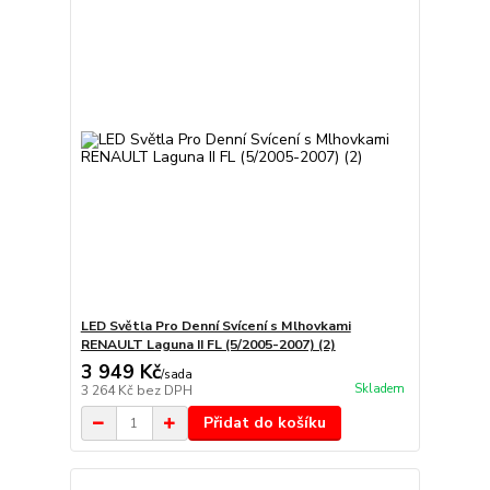
LED Světla Pro Denní Svícení s Mlhovkami
RENAULT Laguna II FL (5/2005-2007) (2)
3 949 Kč
/
sada
Skladem
3 264 Kč
bez DPH
Přidat do košíku