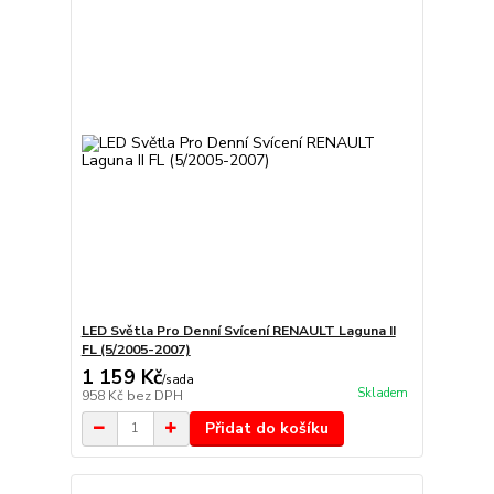
LED Světla Pro Denní Svícení RENAULT Laguna II
FL (5/2005-2007)
1 159 Kč
/
sada
Skladem
958 Kč
bez DPH
Přidat do košíku