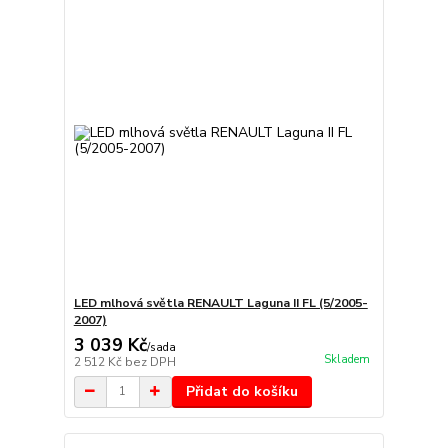
LED mlhová světla RENAULT Laguna II FL (5/2005-
2007)
3 039 Kč
/
sada
Skladem
2 512 Kč
bez DPH
Přidat do košíku