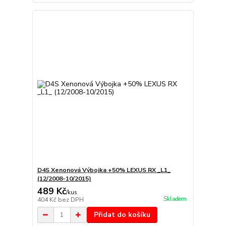
D4S Xenonová Výbojka +50% LEXUS RX _L1_
(12/2008-10/2015)
489 Kč
/
kus
Skladem
404 Kč
bez DPH
Přidat do košíku