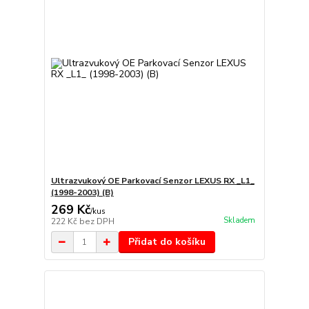
Ultrazvukový OE Parkovací Senzor LEXUS RX _L1_
(1998-2003) (B)
269 Kč
/
kus
Skladem
222 Kč
bez DPH
Přidat do košíku