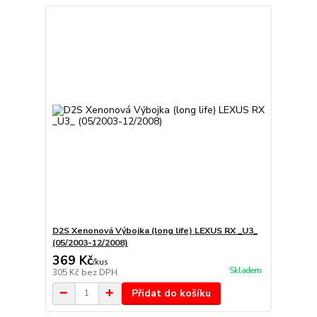
D2S Xenonová Výbojka (long life) LEXUS RX _U3_
(05/2003-12/2008)
369 Kč
/
kus
Skladem
305 Kč
bez DPH
Přidat do košíku