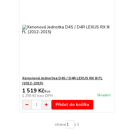
Xenonová Jednotka D4S / D4R LEXUS RX III FL
(2012-2015)
1 519 Kč
/
kus
Skladem
1 255 Kč
bez DPH
Přidat do košíku
strana
z 1