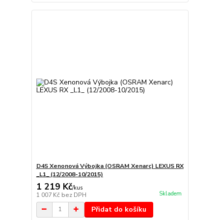
D4S Xenonová Výbojka (OSRAM Xenarc) LEXUS RX
_L1_ (12/2008-10/2015)
1 219 Kč
/
kus
Skladem
1 007 Kč
bez DPH
Přidat do košíku