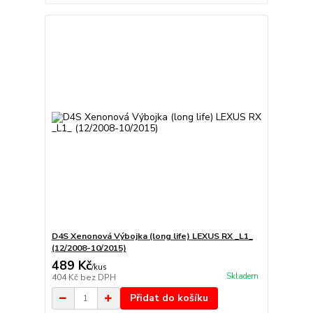
D4S Xenonová Výbojka (long life) LEXUS RX _L1_
(12/2008-10/2015)
489 Kč
/
kus
Skladem
404 Kč
bez DPH
Přidat do košíku