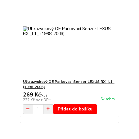
Ultrazvukový OE Parkovací Senzor LEXUS RX _L1_
(1998-2003)
269 Kč
/
kus
Skladem
222 Kč
bez DPH
Přidat do košíku