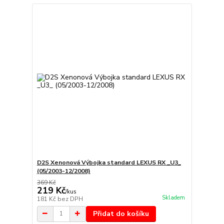
D2S Xenonová Výbojka standard LEXUS RX _U3_
(05/2003-12/2008)
369 Kč
219 Kč
/
kus
Skladem
181 Kč
bez DPH
Přidat do košíku