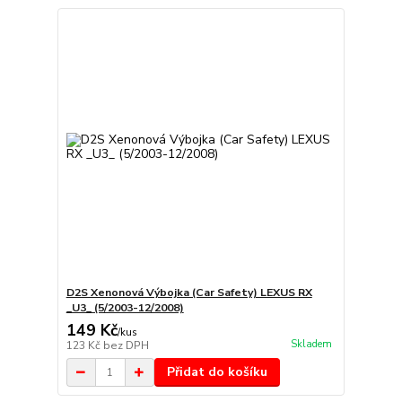
D2S Xenonová Výbojka (Car Safety) LEXUS RX
_U3_ (5/2003-12/2008)
149 Kč
/
kus
Skladem
123 Kč
bez DPH
Přidat do košíku