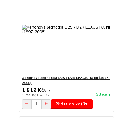
Xenonová Jednotka D2S / D2R LEXUS RX I/II (1997-
2008)
1 519 Kč
/
kus
Skladem
1 255 Kč
bez DPH
Přidat do košíku