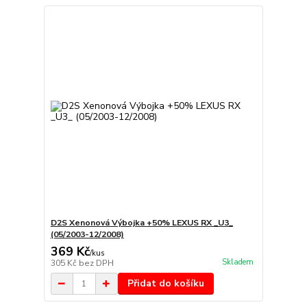
D2S Xenonová Výbojka +50% LEXUS RX _U3_
(05/2003-12/2008)
369 Kč
/
kus
Skladem
305 Kč
bez DPH
Přidat do košíku