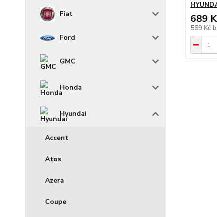
HYUNDAI
Fiat
689 K
569 Kč
b
Ford
GMC
Honda
Hyundai
Accent
Atos
Azera
Coupe