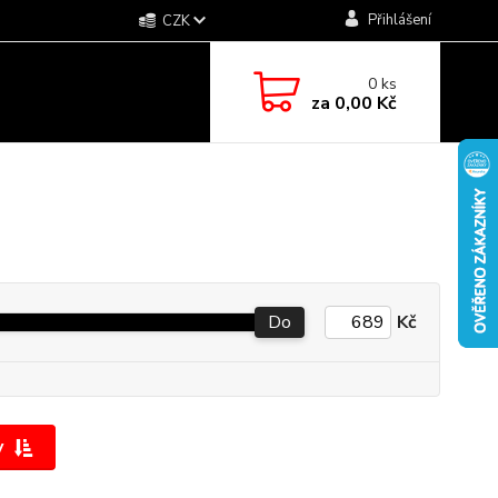
Přihlášení
CZK
0
ks
za
0,00 Kč
Do
Kč
y