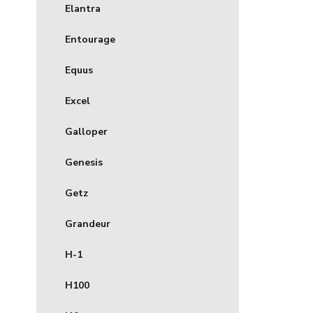
Elantra
Entourage
Equus
Excel
Galloper
Genesis
Getz
Grandeur
H-1
H100