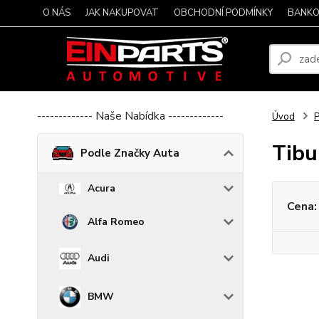
O NÁS
JAK NAKUPOVAT
OBCHODNÍ PODMÍNKY
BANKO
------------- Naše Nabídka -------------
Úvod
P
Tibu
Podle Značky Auta
Acura
Cena:
Alfa Romeo
Audi
BMW