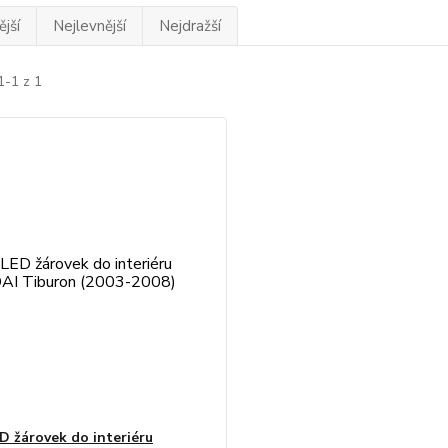
jší
Nejlevnější
Nejdražší
1-1 z 1
D žárovek do interiéru