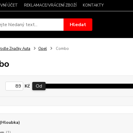
VNÍ ÚČET
REKLAMACE/VRÁCENÍ ZBOŽÍ
KONTAKTY
Hledat
odle Značky Auta
Opel
Combo
bo
Kč
Od
(Hloubka)
mm
(1)