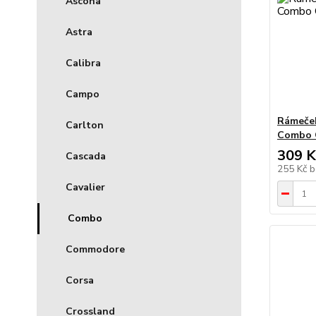
Ascona
Astra
Calibra
Campo
Rámeček
Carlton
Combo C
309 K
Cascada
255 Kč
b
Cavalier
Combo
Commodore
Corsa
Crossland