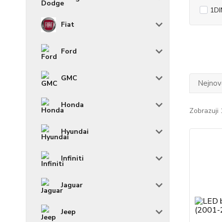
1DI
Fiat
Ford
GMC
Nejnově
Honda
Zobrazuji 
Hyundai
Infiniti
Jaguar
Jeep