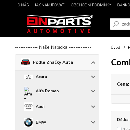
O NÁS
JAK NAKUPOVAT
OBCHODNÍ PODMÍNKY
BANKO
------------- Naše Nabídka -------------
Úvod
P
Com
Podle Značky Auta
Acura
Cena:
Alfa Romeo
Audi
Délka 
BMW
12