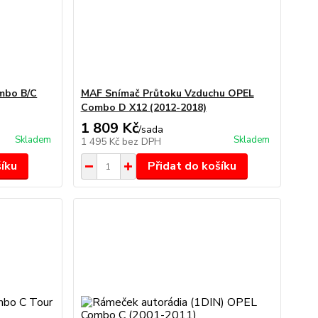
mbo B/C
MAF Snímač Průtoku Vzduchu OPEL
Combo D X12 (2012-2018)
1 809 Kč
/
sada
Skladem
Skladem
1 495 Kč
bez DPH
šíku
Přidat do košíku