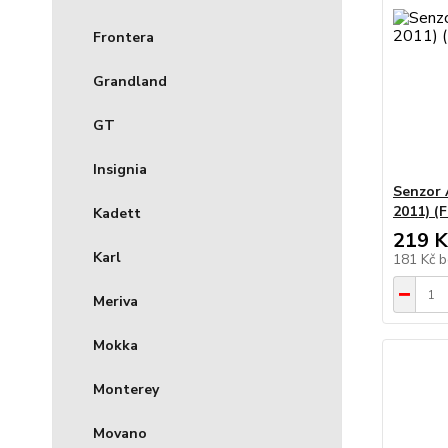
Frontera
Grandland
GT
Insignia
Senzor 
2011) (
Kadett
219 K
Karl
181 Kč
b
Meriva
Mokka
Monterey
Movano