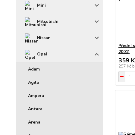
Mini
Mitsubishi
Nissan
Přední 
2001)
Opel
359 K
297 Kč
b
Adam
Agila
Ampera
Antara
Arena