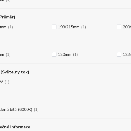
(Průměr)
3mm
(1)
199/215mm
(1)
200
mm
(1)
120mm
(1)
123
(Světelný tok)
8W
(1)
dená bílá (6000K)
(1)
ečné Informace