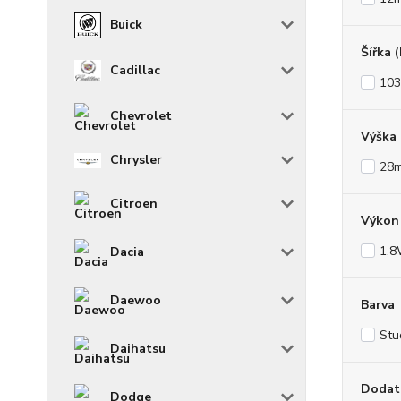
Buick
Šířka 
Cadillac
10
Chevrolet
Výška
Chrysler
28
Citroen
Výkon 
1,
Dacia
Daewoo
Barva
Stu
Daihatsu
Dodat
Dodge