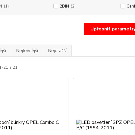
N
(1)
2DIN
(2)
Can
Upřesnit parametr
jší
Nejlevnější
Nejdražší
1-21 z 21