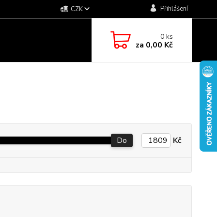
Přihlášení
CZK
0
ks
za
0,00 Kč
Do
Kč