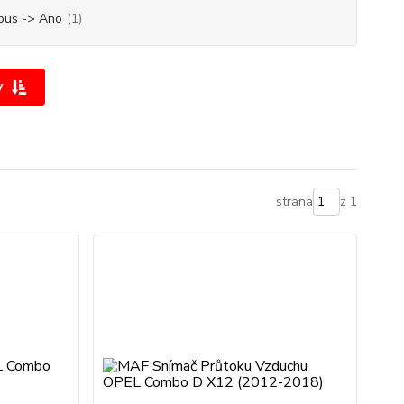
bus -> Ano
(1)
y
strana
z 1