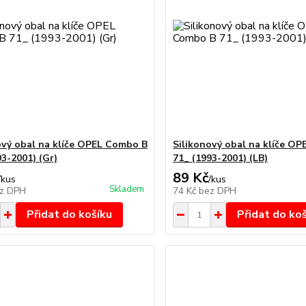
ový obal na klíče OPEL Combo B
Silikonový obal na klíče O
93-2001) (Gr)
71_ (1993-2001) (LB)
89 Kč
/
kus
/
kus
Skladem
z DPH
74 Kč
bez DPH
Přidat do košíku
Přidat do ko