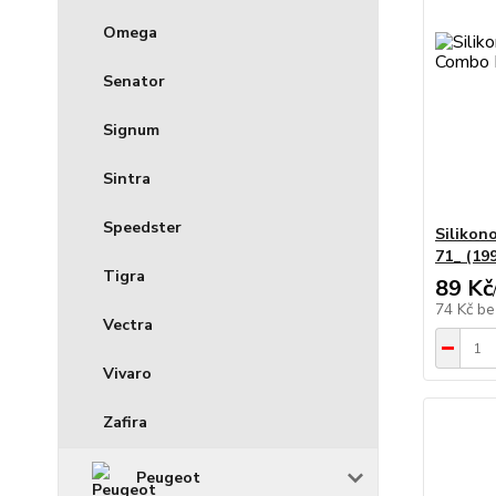
Omega
Senator
Signum
Sintra
Speedster
Silikon
71_ (19
Tigra
89 Kč
74 Kč
be
Vectra
Vivaro
Zafira
Peugeot