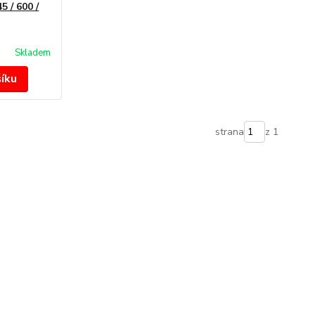
5 / 600 /
Skladem
šíku
strana
z 1