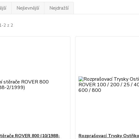
jší
Nejlevnější
Nejdražší
1-2 z 2
stěrače ROVER 800 (10/1988-
Rozprašovací Trysky Ostřik