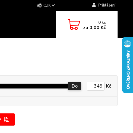
Přihlášení
CZK
0
ks
za
0,00 Kč
Do
Kč
y