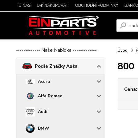
O NÁS
JAK NAKUPOVAT
OBCHODNÍ PODMÍNKY
BANKO
------------- Naše Nabídka -------------
Úvod
P
800
Podle Značky Auta
Acura
Cena:
Alfa Romeo
Audi
BMW