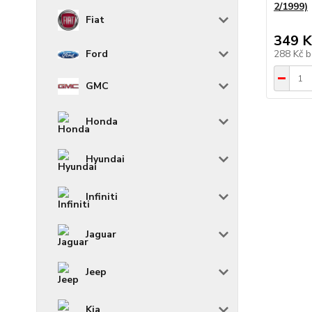
2/1999)
Fiat
349 K
288 Kč
b
Ford
GMC
Honda
Hyundai
Infiniti
Jaguar
Jeep
Kia