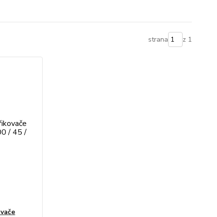
strana
z 1
ovače