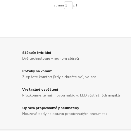
strana
z 1
Stěrače hybridní
Dvě technologie v jednom stěrači
Potahy na volant
Zlepšete komfort jízdy a chraňte svůj volant
Výstražné osvětlení
Prozkoumejte naši novou nabídku LED výstražných majáků
Oprava propíchnuté pneumatiky
Nouzové sady na opravu propíchnutých pneumatik