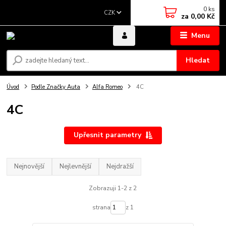
0
ks
CZK
za
0,00 Kč
Menu
Hledat
Úvod
Podle Značky Auta
Alfa Romeo
4C
4C
Upřesnit parametry
Nejnovější
Nejlevnější
Nejdražší
Zobrazuji 1-2 z 2
strana
z 1