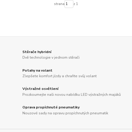
strana
z 1
Stěrače hybridní
Dvě technologie v jednom stěrači
Potahy na volant
Zlepšete komfort jízdy a chraňte svůj volant
Výstražné osvětlení
Prozkoumejte naši novou nabídku LED výstražných majáků
Oprava propíchnuté pneumatiky
Nouzové sady na opravu propíchnutých pneumatik