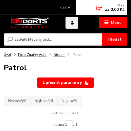
0
ks
CZK
za
0,00 Kč
Menu
Hledat
Úvod
Podle Značky Auta
Nissan
Patrol
Patrol
Upřesnit parametry
Nejnovější
Nejlevnější
Nejdražší
Zobrazuji 1-6 z 6
strana
z 1