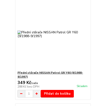
Přední stěrače NISSAN Patrol GR Y60 (9/1988-
9/1997)
349 Kč
/
sada
Skladem
288 Kč
bez DPH
Přidat do košíku