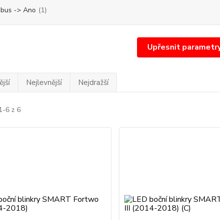
bus -> Ano
(1)
Upřesnit parametr
jší
Nejlevnější
Nejdražší
1-6 z 6