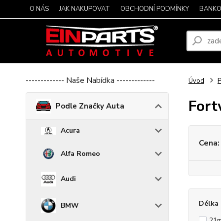
O NÁS
JAK NAKUPOVAT
OBCHODNÍ PODMÍNKY
BANKO
------------- Naše Nabídka -------------
Úvod
P
For
Podle Značky Auta
Acura
Cena:
Alfa Romeo
Audi
Délka 
BMW
21