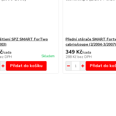
větlení SPZ SMART ForTwo
Přední stěrače SMART Fort
003)
cabrio/coupe (2/2004-3/2007
č
349 Kč
/
sada
/
sada
Skladem
ez DPH
288 Kč
bez DPH
Přidat do košíku
Přidat do ko