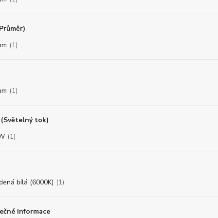
(Průměr)
mm
(1)
mm
(1)
(Světelný tok)
8W
(1)
dená bílá (6000K)
(1)
ečné Informace