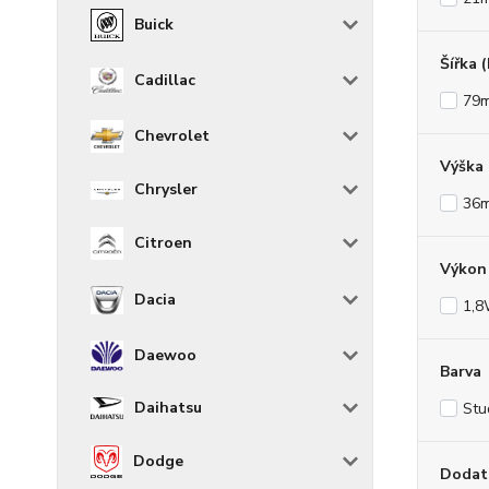
Buick
Šířka 
Cadillac
79
Chevrolet
Výška
Chrysler
36
Citroen
Výkon 
Dacia
1,
Daewoo
Barva
Daihatsu
Stu
Dodge
Dodat