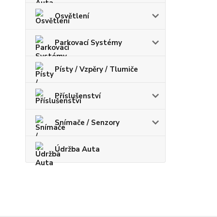
Osvětlení
Parkovací Systémy
Písty / Vzpěry / Tlumiče
Příslušenství
Snímače / Senzory
Údržba Auta