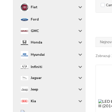
Can
Fiat
Ford
GMC
Nejnově
Honda
Hyundai
Zobrazuji 
Infiniti
Jaguar
Jeep
Kia