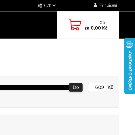
Přihlášení
CZK
0
ks
za
0,00 Kč
Do
Kč