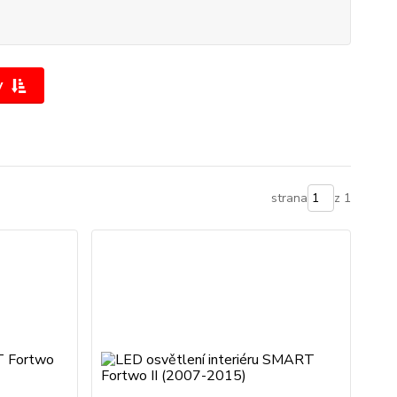
y
strana
z 1