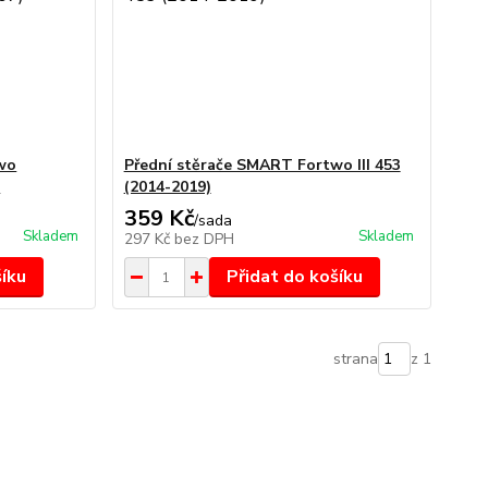
wo
Přední stěrače SMART Fortwo III 453
)
(2014-2019)
359 Kč
/
sada
Skladem
Skladem
297 Kč
bez DPH
šíku
Přidat do košíku
strana
z 1