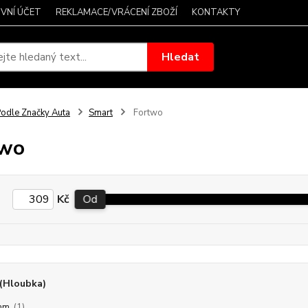
VNÍ ÚČET
REKLAMACE/VRÁCENÍ ZBOŽÍ
KONTAKTY
Hledat
odle Značky Auta
Smart
Fortwo
two
Kč
Od
(Hloubka)
mm
(1)