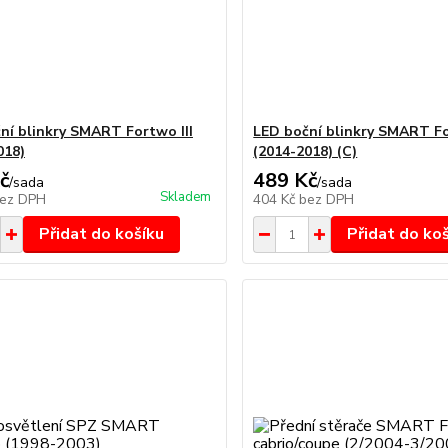
ní blinkry SMART Fortwo III
LED boční blinkry SMART Fo
018)
(2014-2018) (C)
č
489 Kč
/
sada
/
sada
Skladem
ez DPH
404 Kč
bez DPH
Přidat do košíku
Přidat do ko