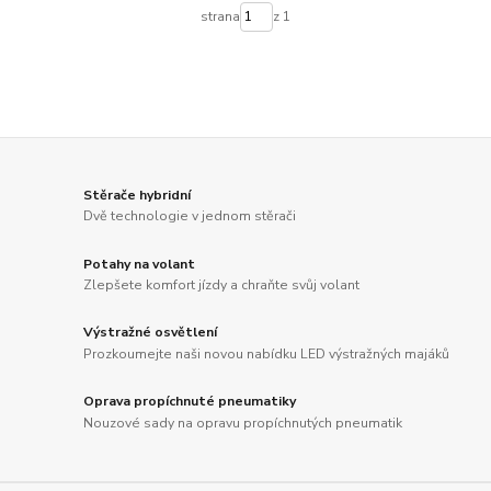
strana
z 1
Stěrače hybridní
Dvě technologie v jednom stěrači
Potahy na volant
Zlepšete komfort jízdy a chraňte svůj volant
Výstražné osvětlení
Prozkoumejte naši novou nabídku LED výstražných majáků
Oprava propíchnuté pneumatiky
Nouzové sady na opravu propíchnutých pneumatik