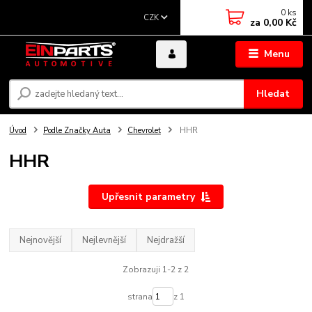
0
ks
CZK
za
0,00 Kč
Menu
Hledat
Úvod
Podle Značky Auta
Chevrolet
HHR
HHR
Upřesnit parametry
Nejnovější
Nejlevnější
Nejdražší
Zobrazuji 1-2 z 2
strana
z 1