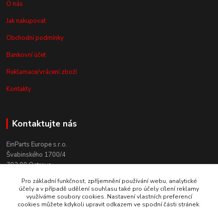
O nás
Jak nakupovat
Obchodní podmínky
Bankovní účet
Reklamace/vrácení zboží
Kontakty
Kontaktujte nás
EinParts Europe s.r.o.
Švabinského 1700/4
702 00 Ostrava
Pro základní funkčnost, zpříjemnění používání webu, analytické
+420 558 080 004
účely a v případě udělení souhlasu také pro účely cílení reklamy
(po. - pá. 9:00-13:00)
využíváme soubory cookies. Nastavení vlastních preferencí
cookies můžete kdykoli upravit odkazem ve spodní části stránek.
obchod@einparts.cz