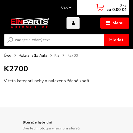
0
ks
CZK
za
0,00 Kč
Menu
Hledat
Úvod
Podle Značky Auta
Kia
K2700
K2700
V této kategorii nebylo nalezeno žádné zboží.
Stěrače hybridní
Dvě technologie v jednom stěrači